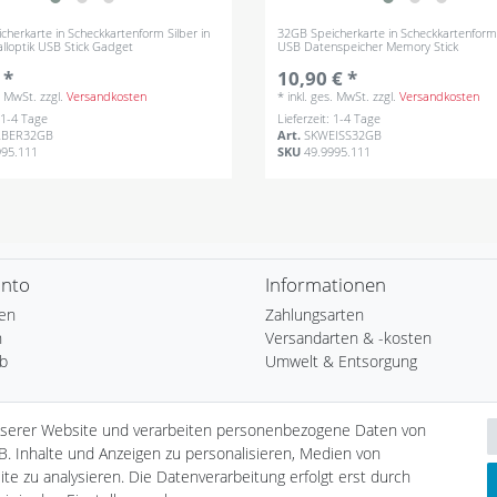
herkarte in Scheckkartenform Silber in
32GB Speicherkarte in Scheckkartenfor
alloptik USB Stick Gadget
USB Datenspeicher Memory Stick
 *
10,90 € *
s. MwSt.
zzgl.
Versandkosten
*
inkl. ges. MwSt.
zzgl.
Versandkosten
: 1-4 Tage
Lieferzeit: 1-4 Tage
LBER32GB
Art.
SKWEISS32GB
995.111
SKU
49.9995.111
onto
Informationen
ren
Zahlungsarten
n
Versandarten & -kosten
b
Umwelt & Entsorgung
ste
nserer Website und verarbeiten personenbezogene Daten von
B. Inhalte und Anzeigen zu personalisieren, Medien von
te zu analysieren. Die Datenverarbeitung erfolgt erst durch