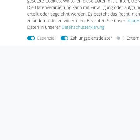
gesetzte Cookies. Wir teilen diese Daten mit Dritten, die
Smartphone Zubehör
Die Datenverarbeitung kann mit Einwilligung oder aufgru
erteilt oder abgelehnt werden. Es besteht das Recht, nich
zu ändern oder zu widerrufen. Beachten Sie unser
Impre
Daten in unserer
Daten­schutz­erklärung
.
Nehmen Sie
Kontakt
mit uns auf
Zahlungs
Essenziell
Zahlungsdienstleister
Extern
Halogenkauf LIGHTECH GmbH
Schlehenweg 4
29690 Schwarmstedt
Deutschland
Wir sind gerne für Sie da.
Haben Sie Fragen oder möchten Sie uns
etwas mitteilen, dann nutzen Sie bitte
unser Kontaktformular.
Zum Kontaktformular