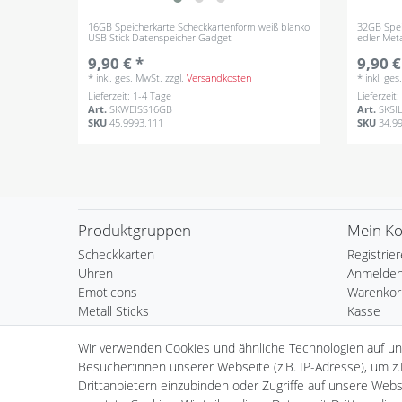
16GB Speicherkarte Scheckkartenform weiß blanko
32GB Speic
USB Stick Datenspeicher Gadget
edler Met
9,90 € *
9,90 €
*
inkl. ges. MwSt.
zzgl.
Versandkosten
*
inkl. ge
Lieferzeit: 1-4 Tage
Lieferzeit
Art.
SKWEISS16GB
Art.
SKSI
SKU
45.9993.111
SKU
34.9
Produktgruppen
Mein K
Scheckkarten
Registrie
Uhren
Anmelde
Emoticons
Warenkor
Metall Sticks
Kasse
Spinner
Wunschli
Wir verwenden Cookies und ähnliche Technologien auf u
LED Lampen
Besucher:innen unserer Webseite (z.B. IP-Adresse), um z.
Cornhole Wurfspiel
Drittanbietern einzubinden oder Zugriffe auf unsere Websi
Schlösser