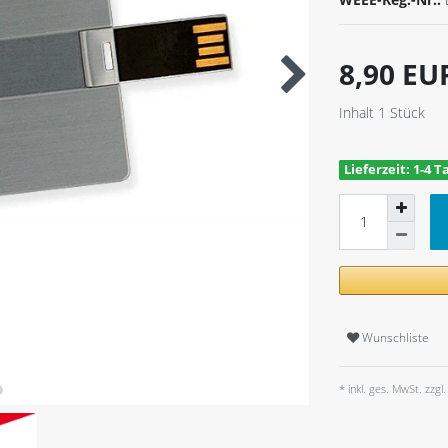
8,90 E
Inhalt
1
Stück
Lieferzeit: 1-4 T
Wunschliste
* inkl. ges. MwSt. zzgl.