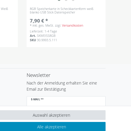
m Weiß
8GB Speicherkarte in Scheckkartenform weiß
blanko USB Stick Datenspeicher
7,90 € *
*
inkl. ges. MwSt.
zzgl.
Versandkosten
Lieferzeit: 1-4 Tage
Art.
SKWEISS8GB
SKU
30.9993.5.111
Newsletter
Nach der Anmeldung erhalten Sie eine
Email zur Bestätigung
Newsletter
E-MAIL **
Honig
Auswahl akzeptieren
Hiermit bestätige ich, dass ich die
Daten­schutz­
erklärung
gelesen habe. Meine Einwilligung kann ich
jederzeit widerrufen.**
Alle akzeptieren