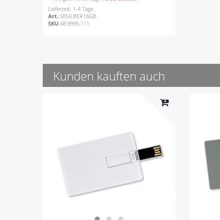
Lieferzeit: 1-4 Tage
Art.
SKSILBER16GB
SKU
48.9995.111
Kunden kauften auch