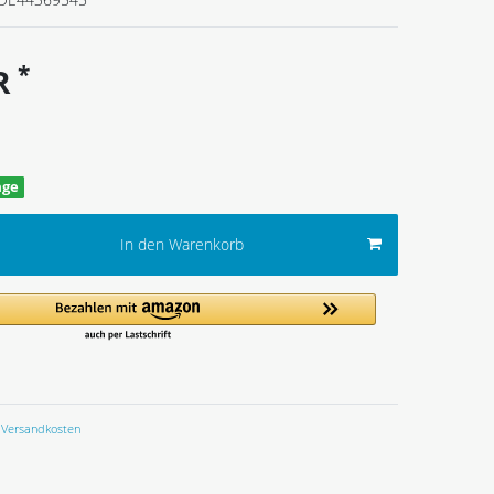
*
UR
age
In den Warenkorb
Versandkosten