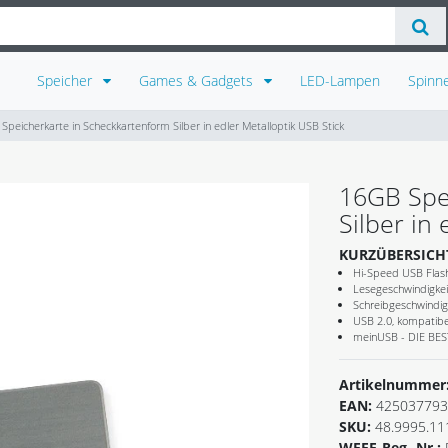
Speicher
Games & Gadgets
LED-Lampen
Spinn
Speicherkarte in Scheckkartenform Silber in edler Metalloptik USB Stick
16GB Spe
Silber in
KURZÜBERSICH
Hi-Speed USB Flash
Lesegeschwindigkei
Schreibgeschwindig
USB 2.0, kompatibel
meinUSB - DIE B
Artikelnummer
EAN:
425037793
SKU:
48.9995.11
WEEE-Reg.-Nr.: