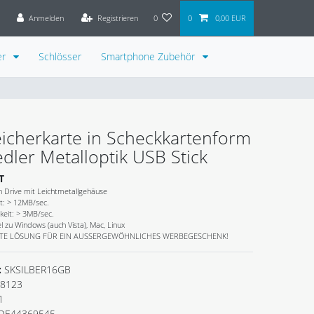
Anmelden
Registrieren
0
0
0,00 EUR
er
Schlösser
Smartphone Zubehör
icherkarte in Scheckkartenform
 edler Metalloptik USB Stick
T
 Drive mit Leichtmetallgehäuse
t: > 12MB/sec.
keit: > 3MB/sec.
 zu Windows (auch Vista), Mac, Linux
ESTE LÖSUNG FÜR EIN AUSSERGEWÖHNLICHES WERBEGESCHENK!
:
SKSILBER16GB
8123
1
DE44369545