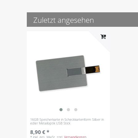
Zuletzt angesehen
16GB Speicherkarte in Scheckkartenform Silber in
edler Metalloptik USB Stick
8,90 € *
*
inkl. ges. MwSt.
zzgl.
Versandkosten