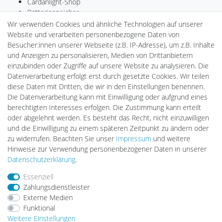
Cardanlight-Shop
Batteriespeicher
PlentiSolar
Wir verwenden Cookies und ähnliche Technologien auf unserer
Gebrauchtlicht
Website und verarbeiten personenbezogene Daten von
Ledkauf
Besucher:innen unserer Webseite (z.B. IP-Adresse), um z.B. Inhalte
DEYESOLAR
und Anzeigen zu personalisieren, Medien von Drittanbietern
Lightech Connect
einzubinden oder Zugriffe auf unsere Website zu analysieren. Die
CardanLight Europe
Datenverarbeitung erfolgt erst durch gesetzte Cookies. Wir teilen
FORTIMO LEDs
diese Daten mit Dritten, die wir in den Einstellungen benennen.
LED-RETROSHOP
Die Datenverarbeitung kann mit Einwilligung oder aufgrund eines
Wallbox24
berechtigten Interesses erfolgen. Die Zustimmung kann erteilt
oder abgelehnt werden. Es besteht das Recht, nicht einzuwilligen
und die Einwilligung zu einem späteren Zeitpunkt zu ändern oder
zu widerrufen. Beachten Sie unser
Impressum
und weitere
Impressum
Daten­schutz­erklärung
AGB
Hinweise zur Verwendung personenbezogener Daten in unserer
Daten­schutz­erklärung
.
Barrierefreiheitserklärung
Widerrufs­recht
Essenziell
Zahlungsdienstleister
Externe Medien
Kontakt
Vertrag widerrufen
Funktional
Weitere Einstellungen