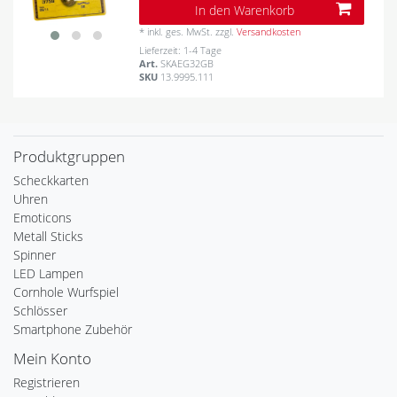
In den Warenkorb
*
inkl. ges. MwSt.
zzgl.
Versandkosten
Lieferzeit: 1-4 Tage
Art.
SKAEG32GB
SKU
13.9995.111
Produktgruppen
Scheckkarten
Uhren
Emoticons
Metall Sticks
Spinner
LED Lampen
Cornhole Wurfspiel
Schlösser
Smartphone Zubehör
Mein Konto
Registrieren