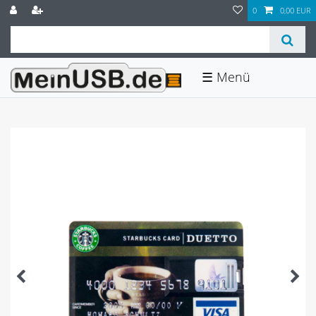
0
0,00 EUR
☰