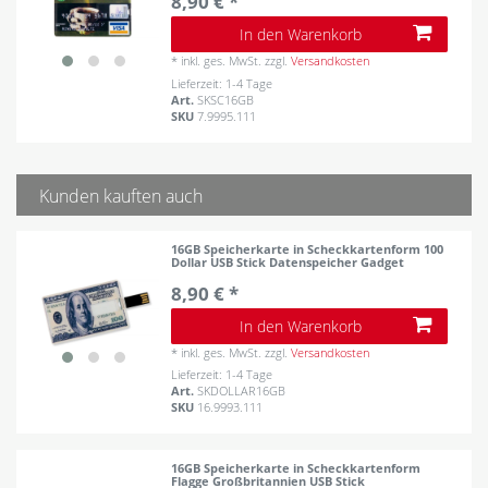
8,90 € *
In den Warenkorb
*
inkl. ges. MwSt.
zzgl.
Versandkosten
Lieferzeit: 1-4 Tage
Art.
SKSC16GB
SKU
7.9995.111
Kunden kauften auch
16GB Speicherkarte in Scheckkartenform 100
Dollar USB Stick Datenspeicher Gadget
8,90 € *
In den Warenkorb
*
inkl. ges. MwSt.
zzgl.
Versandkosten
Lieferzeit: 1-4 Tage
Art.
SKDOLLAR16GB
SKU
16.9993.111
16GB Speicherkarte in Scheckkartenform
Flagge Großbritannien USB Stick