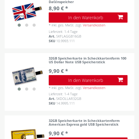
Datenspeicher
8,90 € *
In den Warenkorb
*
inkl. ges. MwSt.
zzgl.
Versandkosten
Lieferzeit: 1-4 Tage
Art.
SKFLAGGB16GB
SKU
10.9993.111
32GB Speicherkarte in Scheckkartenform 100
US Dollar Note USB Speicherstick
9,90 € *
In den Warenkorb
*
inkl. ges. MwSt.
zzgl.
Versandkosten
Lieferzeit: 1-4 Tage
Art.
SKDOLLAR32GB
SKU
14.9995.111
32GB Speicherkarte in Scheckkartenform
American Express gold USB Speicherstick
9,90 € *