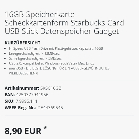
16GB Speicherkarte
Scheckkartenform Starbucks Card
USB Stick Datenspeicher Gadget
KURZÜBERSICHT
Hi-Speed USB Flash Drive mit Plastikgehäuse, Kapazität: 16GB
Lesegeschwindigkeit: > 12MB/sec.
Schreibgeschwindigkeit: > 3MB/sec.
USB 2.0, kompatibel zu Windows (auch Vista), Mac, Linux
meinUSB - DIE BESTE LÖSUNG FÜR EIN AUSSERGEWÖHNLICHES
WERBEGESCHENK!
Artikelnummer:
SKSC16GB
EAN:
4250377941956
SKU:
7.9995.111
WEEE-Reg.-Nr.:
DE44369545
*
8,90 EUR