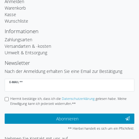
Anmelden
Warenkorb
Kasse
Wunschliste
Informationen
Zahlungsarten
Versandarten & -kosten
Umwelt & Entsorgung
Newsletter
Nach der Anmeldung erhalten Sie eine Email zur Bestätigung
Newsletter
E-MAIL **
Honig
Hiermit bestätige ich, dass ich die
Daten­schutz­erklärung
gelesen habe. Meine
Einwilligung kann ich jederzeit widerrufen.**
Abonnieren
** Hierbei handelt es sich um ein Pflichtfeld.
Nehmen Sie
Kontakt
mit uns auf