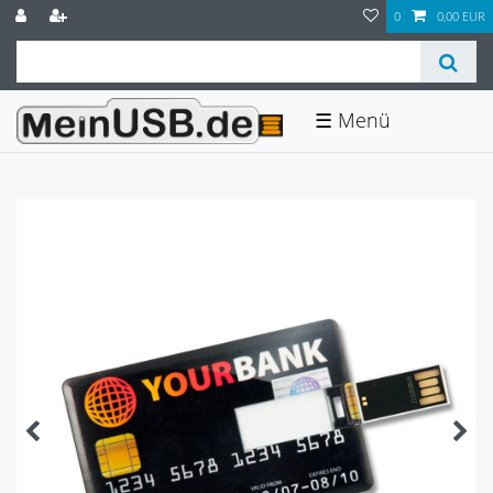
0
0,00 EUR
☰