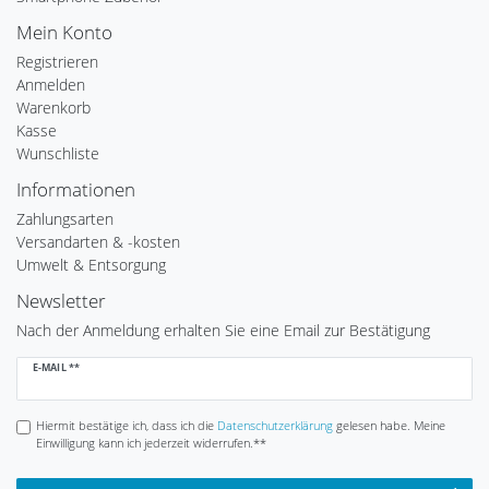
Mein Konto
Registrieren
Anmelden
Warenkorb
Kasse
Wunschliste
Informationen
Zahlungsarten
Versandarten & -kosten
Umwelt & Entsorgung
Newsletter
Nach der Anmeldung erhalten Sie eine Email zur Bestätigung
Newsletter
E-MAIL **
Honig
Hiermit bestätige ich, dass ich die
Daten­schutz­erklärung
gelesen habe. Meine
Einwilligung kann ich jederzeit widerrufen.**