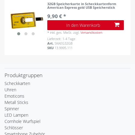
32GB Speicherkarte in Scheckkartenform
American Express gold USB Speicherstick
9,90 € *
In den Warenkorb
*
inkl. ges. MwSt.
zzgl.
Versandkosten
Lieferzeit: 1-4 Tage
Art.
SKAEG32GB
SKU
13.9995.111
Produktgruppen
Scheckkarten
Uhren
Emoticons
Metall Sticks
Spinner
LED Lampen
Cornhole Wurfspiel
Schlösser
Smartphone Zubehör