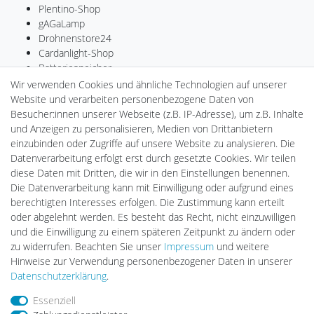
Plentino-Shop
gAGaLamp
Drohnenstore24
Cardanlight-Shop
Batteriespeicher
PlentiSolar
Wir verwenden Cookies und ähnliche Technologien auf unserer
Gebrauchtlicht
Website und verarbeiten personenbezogene Daten von
Ledkauf
Besucher:innen unserer Webseite (z.B. IP-Adresse), um z.B. Inhalte
DEYESOLAR
und Anzeigen zu personalisieren, Medien von Drittanbietern
Lightech Connect
einzubinden oder Zugriffe auf unsere Website zu analysieren. Die
CardanLight Europe
Datenverarbeitung erfolgt erst durch gesetzte Cookies. Wir teilen
FORTIMO LEDs
diese Daten mit Dritten, die wir in den Einstellungen benennen.
LED-RETROSHOP
Die Datenverarbeitung kann mit Einwilligung oder aufgrund eines
Wallbox24
berechtigten Interesses erfolgen. Die Zustimmung kann erteilt
oder abgelehnt werden. Es besteht das Recht, nicht einzuwilligen
und die Einwilligung zu einem späteren Zeitpunkt zu ändern oder
zu widerrufen. Beachten Sie unser
Impressum
und weitere
Impressum
Daten­schutz­erklärung
AGB
Hinweise zur Verwendung personenbezogener Daten in unserer
Daten­schutz­erklärung
.
Barrierefreiheitserklärung
Widerrufs­recht
Essenziell