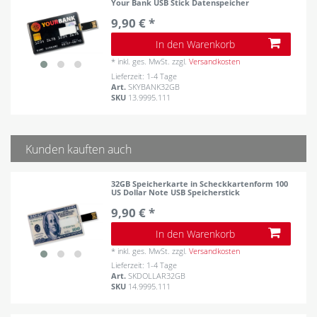
Your Bank USB Stick Datenspeicher
9,90 € *
In den Warenkorb
*
inkl. ges. MwSt.
zzgl.
Versandkosten
Lieferzeit: 1-4 Tage
Art.
SKYBANK32GB
SKU
13.9995.111
Kunden kauften auch
32GB Speicherkarte in Scheckkartenform 100
US Dollar Note USB Speicherstick
9,90 € *
In den Warenkorb
*
inkl. ges. MwSt.
zzgl.
Versandkosten
Lieferzeit: 1-4 Tage
Art.
SKDOLLAR32GB
SKU
14.9995.111