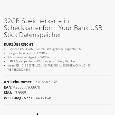
32GB Speicherkarte in
Scheckkartenform Your Bank USB
Stick Datenspeicher
KURZÜBERSICHT
Hi-Speed USB Flash Drive mit Plastikgehäuse, Kapazität: 32GB
Lesegeschwindigkeit: > 12MB/sec.
Schreibgeschwindigkeit: > 3MB/sec.
USB 2.0, kompatibel zu Windows (auch Vista), Mac, Linux
meinUSB - DIE BESTE LÖSUNG FÜR EIN AUSSERGEWÖHNLICHES
WERBEGESCHENK!
Artikelnummer:
SKYBANK32GB
EAN:
4250377938970
SKU:
13.9995.111
WEEE-Reg.-Nr.:
DE44369545