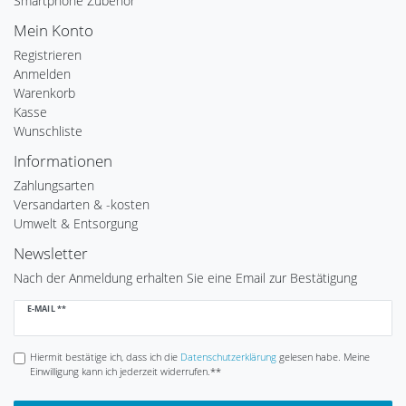
Smartphone Zubehör
Mein Konto
Registrieren
Anmelden
Warenkorb
Kasse
Wunschliste
Informationen
Zahlungsarten
Versandarten & -kosten
Umwelt & Entsorgung
Newsletter
Nach der Anmeldung erhalten Sie eine Email zur Bestätigung
Newsletter
E-MAIL **
Honig
Hiermit bestätige ich, dass ich die
Daten­schutz­erklärung
gelesen habe. Meine
Einwilligung kann ich jederzeit widerrufen.**