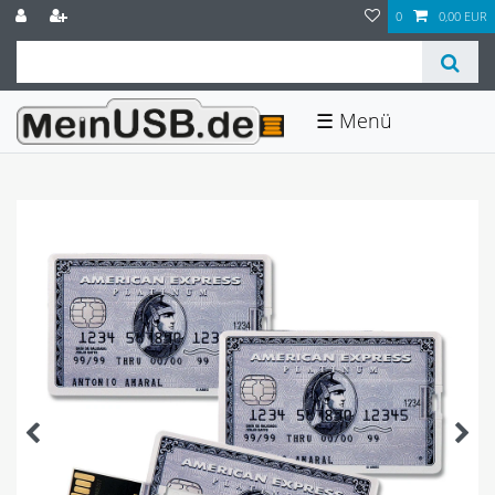
0
0,00 EUR
☰