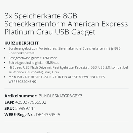
3x Speicherkarte 8GB
Scheckkartenform American Express
Platinum Grau USB Gadget
KURZÜBERSICHT
Sonderangebot zum Vorteilspreis! Sie erhalten drei Speicherkarten mit je 8GB
Speicherkapazität!
Lesegeschwindigkeit: > 12MB/sec.
Schreibgeschwindigkeit: > 3MB/sec.
Hi-Speed USB Flash Drive mit Plastikgehäuse, Kapazität: 8GB, USB 2.0, kompatibel
zu Windows (auch Vista), Mac, Linux
meinUSB - DIE BESTE LÖSUNG FÜR EIN AUSSERGEWÖHNLICHES
WERBEGESCHENK!
Artikelnummer:
BUNDLESKAEGR8GBX3
EAN:
4250377965532
SKU:
3.9999.111
WEEE-Reg.-Nr.:
DE44369545