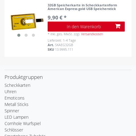
32GB Speicherkarte in Scheckkartenform
American Express gold USB Speicherstick
9,90 € *
In den Warenkorb
*
inkl. ges. MwSt.
zzgl.
Versandkosten
Lieferzeit: 1-4 Tage
Art.
SKAEG32GB
SKU
13.9995.111
Produktgruppen
Scheckkarten
Uhren
Emoticons
Metall Sticks
Spinner
LED Lampen
Cornhole Wurfspiel
Schlösser