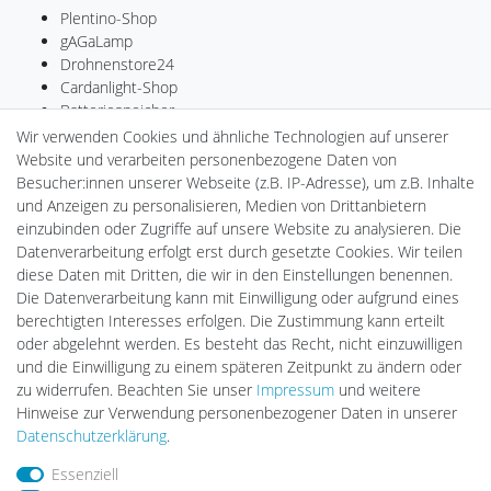
Plentino-Shop
gAGaLamp
Drohnenstore24
Cardanlight-Shop
Batteriespeicher
PlentiSolar
Wir verwenden Cookies und ähnliche Technologien auf unserer
Gebrauchtlicht
Website und verarbeiten personenbezogene Daten von
Ledkauf
Besucher:innen unserer Webseite (z.B. IP-Adresse), um z.B. Inhalte
DEYESOLAR
und Anzeigen zu personalisieren, Medien von Drittanbietern
Lightech Connect
einzubinden oder Zugriffe auf unsere Website zu analysieren. Die
CardanLight Europe
Datenverarbeitung erfolgt erst durch gesetzte Cookies. Wir teilen
FORTIMO LEDs
diese Daten mit Dritten, die wir in den Einstellungen benennen.
LED-RETROSHOP
Die Datenverarbeitung kann mit Einwilligung oder aufgrund eines
Wallbox24
berechtigten Interesses erfolgen. Die Zustimmung kann erteilt
oder abgelehnt werden. Es besteht das Recht, nicht einzuwilligen
und die Einwilligung zu einem späteren Zeitpunkt zu ändern oder
zu widerrufen. Beachten Sie unser
Impressum
und weitere
Impressum
Daten­schutz­erklärung
AGB
Hinweise zur Verwendung personenbezogener Daten in unserer
Daten­schutz­erklärung
.
Barrierefreiheitserklärung
Widerrufs­recht
Essenziell