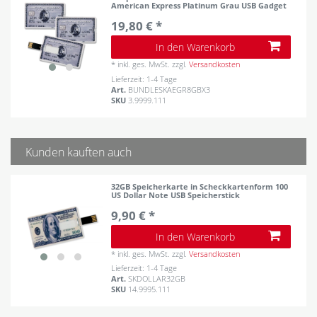
American Express Platinum Grau USB Gadget
19,80 € *
In den Warenkorb
*
inkl. ges. MwSt.
zzgl.
Versandkosten
Lieferzeit: 1-4 Tage
Art.
BUNDLESKAEGR8GBX3
SKU
3.9999.111
Kunden kauften auch
32GB Speicherkarte in Scheckkartenform 100
US Dollar Note USB Speicherstick
9,90 € *
In den Warenkorb
*
inkl. ges. MwSt.
zzgl.
Versandkosten
Lieferzeit: 1-4 Tage
Art.
SKDOLLAR32GB
SKU
14.9995.111