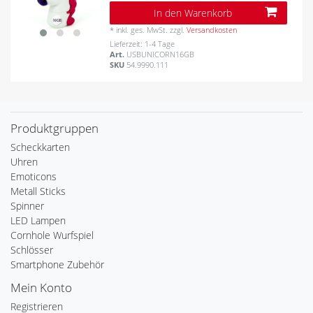
In den Warenkorb
*
inkl. ges. MwSt.
zzgl.
Versandkosten
Lieferzeit: 1-4 Tage
Art.
USBUNICORN16GB
SKU
54.9990.111
Produktgruppen
Scheckkarten
Uhren
Emoticons
Metall Sticks
Spinner
LED Lampen
Cornhole Wurfspiel
Schlösser
Smartphone Zubehör
Mein Konto
Registrieren