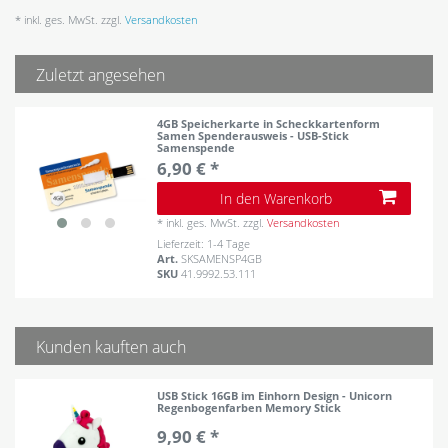
* inkl. ges. MwSt. zzgl.
Versandkosten
Zuletzt angesehen
4GB Speicherkarte in Scheckkartenform
Samen Spenderausweis - USB-Stick
Samenspende
6,90 € *
In den Warenkorb
*
inkl. ges. MwSt.
zzgl.
Versandkosten
Lieferzeit: 1-4 Tage
Art.
SKSAMENSP4GB
SKU
41.9992.53.111
Kunden kauften auch
USB Stick 16GB im Einhorn Design - Unicorn
Regenbogenfarben Memory Stick
9,90 € *