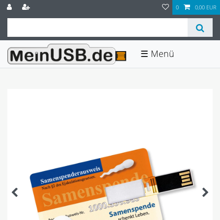
0
0,00 EUR
☰