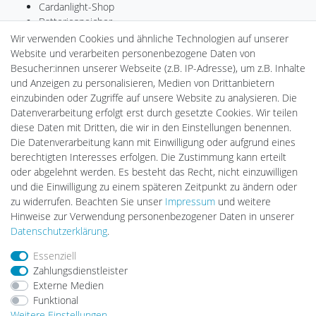
Cardanlight-Shop
Batteriespeicher
PlentiSolar
Wir verwenden Cookies und ähnliche Technologien auf unserer
Gebrauchtlicht
Website und verarbeiten personenbezogene Daten von
Ledkauf
Besucher:innen unserer Webseite (z.B. IP-Adresse), um z.B. Inhalte
DEYESOLAR
und Anzeigen zu personalisieren, Medien von Drittanbietern
Lightech Connect
einzubinden oder Zugriffe auf unsere Website zu analysieren. Die
CardanLight Europe
Datenverarbeitung erfolgt erst durch gesetzte Cookies. Wir teilen
FORTIMO LEDs
diese Daten mit Dritten, die wir in den Einstellungen benennen.
LED-RETROSHOP
Die Datenverarbeitung kann mit Einwilligung oder aufgrund eines
Wallbox24
berechtigten Interesses erfolgen. Die Zustimmung kann erteilt
oder abgelehnt werden. Es besteht das Recht, nicht einzuwilligen
und die Einwilligung zu einem späteren Zeitpunkt zu ändern oder
zu widerrufen. Beachten Sie unser
Impressum
und weitere
Impressum
Daten­schutz­erklärung
AGB
Hinweise zur Verwendung personenbezogener Daten in unserer
Daten­schutz­erklärung
.
Barrierefreiheitserklärung
Widerrufs­recht
Essenziell
Zahlungsdienstleister
Externe Medien
Kontakt
Vertrag widerrufen
Funktional
Weitere Einstellungen