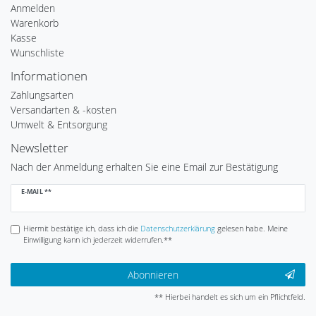
Anmelden
Warenkorb
Kasse
Wunschliste
Informationen
Zahlungsarten
Versandarten & -kosten
Umwelt & Entsorgung
Newsletter
Nach der Anmeldung erhalten Sie eine Email zur Bestätigung
Newsletter
E-MAIL **
Honig
Hiermit bestätige ich, dass ich die
Daten­schutz­erklärung
gelesen habe. Meine
Einwilligung kann ich jederzeit widerrufen.**
Abonnieren
** Hierbei handelt es sich um ein Pflichtfeld.