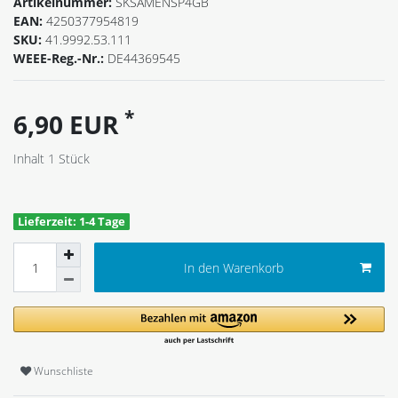
Artikelnummer:
SKSAMENSP4GB
EAN:
4250377954819
SKU:
41.9992.53.111
WEEE-Reg.-Nr.:
DE44369545
*
6,90 EUR
Inhalt
1
Stück
Lieferzeit: 1-4 Tage
In den Warenkorb
Wunschliste