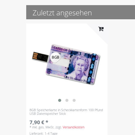
Zuletzt angesehen
8GB Speicherkarte in Scheckkartenform 100 Pfund
USB Datenspeicher Stick
7,90 € *
*
inkl. ges. MwSt.
zzgl.
Versandkosten
Lieferzeit: 1-4 Tage