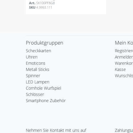
Art.
SK100PF8GB
SKU
4.9993.111
Produktgruppen
Mein K
Scheckkarten
Registrie
Uhren
Anmelde
Emoticons
Warenkor
Metall Sticks
Kasse
Spinner
Wunschli
LED Lampen
Cornhole Wurfspiel
Schlösser
Smartphone Zubehör
Nehmen Sie
Kontakt
mit uns auf
Zahlungs