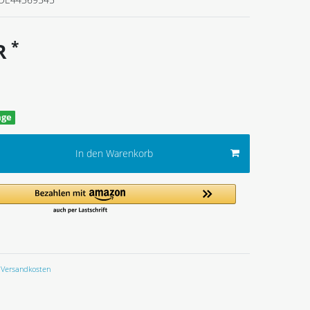
*
UR
age
In den Warenkorb
Versandkosten