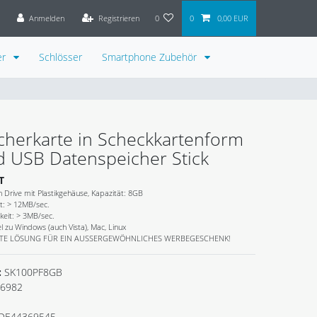
Anmelden
Registrieren
0
0
0,00 EUR
er
Schlösser
Smartphone Zubehör
cherkarte in Scheckkartenform
d USB Datenspeicher Stick
T
 Drive mit Plastikgehäuse, Kapazität: 8GB
t: > 12MB/sec.
keit: > 3MB/sec.
 zu Windows (auch Vista), Mac, Linux
ESTE LÖSUNG FÜR EIN AUSSERGEWÖHNLICHES WERBEGESCHENK!
:
SK100PF8GB
6982
DE44369545