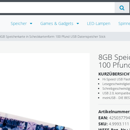
Speicher
Games & Gadgets
LED-Lampen
Spinn
8GB Speicherkarte in Scheckkartenform 100 Pfund USB Datenspeicher Stick
8GB Spei
100 Pfun
KURZÜBERSICH
Hi-Speed USB Flash
Lesegeschwindigkei
Schreibgeschwindig
USB 2.0, kompatibel
meinUSB - DIE B
Artikelnummer
EAN:
425037794
SKU:
4.9993.111
WEEE-Reg.-Nr.: