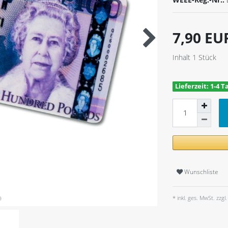
7,90 E
Inhalt
1
Stück
Lieferzeit: 1-4 T
Wunschliste
* inkl. ges. MwSt. zzgl.