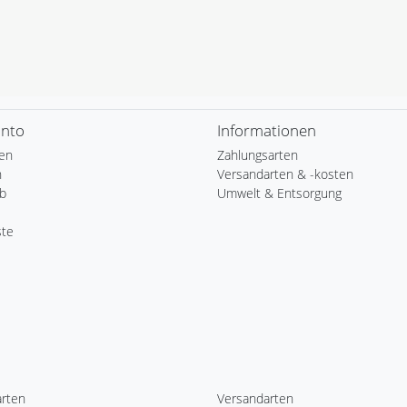
onto
Informationen
ren
Zahlungsarten
n
Versandarten & -kosten
b
Umwelt & Entsorgung
ste
arten
Versandarten