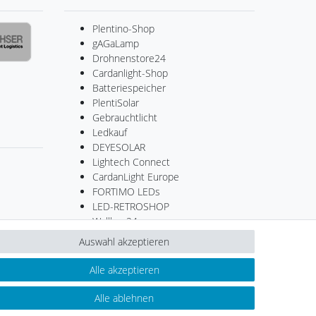
Plentino-Shop
gAGaLamp
Drohnenstore24
Cardanlight-Shop
Batteriespeicher
PlentiSolar
Gebrauchtlicht
Ledkauf
DEYESOLAR
Lightech Connect
CardanLight Europe
FORTIMO LEDs
LED-RETROSHOP
Wallbox24
Auswahl akzeptieren
Alle akzeptieren
Kontakt
ertrag widerrufen
Alle ablehnen