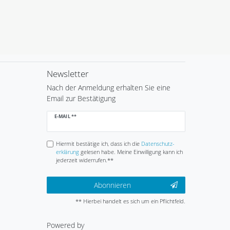
Newsletter
Nach der Anmeldung erhalten Sie eine
Email zur Bestätigung
Newsletter
E-MAIL **
Honig
Hiermit bestätige ich, dass ich die
Daten­schutz­
erklärung
gelesen habe. Meine Einwilligung kann ich
jederzeit widerrufen.**
Abonnieren
** Hierbei handelt es sich um ein Pflichtfeld.
Powered by