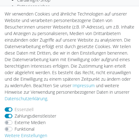
Batteriespeicher
PlentiSolar
Wir verwenden Cookies und ähnliche Technologien auf unserer
Gebrauchtlicht
Website und verarbeiten personenbezogene Daten von
Ledkauf
Besucher:innen unserer Webseite (z.B. IP-Adresse), um z.B. Inhalte
DEYESOLAR
und Anzeigen zu personalisieren, Medien von Drittanbietern
Lightech Connect
einzubinden oder Zugriffe auf unsere Website zu analysieren. Die
CardanLight Europe
Datenverarbeitung erfolgt erst durch gesetzte Cookies. Wir teilen
FORTIMO LEDs
diese Daten mit Dritten, die wir in den Einstellungen benennen.
LED-RETROSHOP
Die Datenverarbeitung kann mit Einwilligung oder aufgrund eines
Wallbox24
berechtigten Interesses erfolgen. Die Zustimmung kann erteilt
oder abgelehnt werden. Es besteht das Recht, nicht einzuwilligen
und die Einwilligung zu einem späteren Zeitpunkt zu ändern oder
zu widerrufen. Beachten Sie unser
Impressum
und weitere
Impressum
Daten­schutz­erklärung
AGB
Hinweise zur Verwendung personenbezogener Daten in unserer
Daten­schutz­erklärung
.
Barrierefreiheitserklärung
Widerrufs­recht
Essenziell
Zahlungsdienstleister
Externe Medien
Kontakt
Vertrag widerrufen
Funktional
Weitere Einstellungen