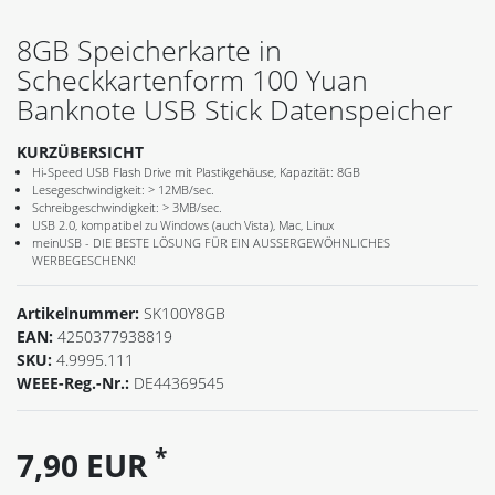
8GB Speicherkarte in
Scheckkartenform 100 Yuan
Banknote USB Stick Datenspeicher
KURZÜBERSICHT
Hi-Speed USB Flash Drive mit Plastikgehäuse, Kapazität: 8GB
Lesegeschwindigkeit: > 12MB/sec.
Schreibgeschwindigkeit: > 3MB/sec.
USB 2.0, kompatibel zu Windows (auch Vista), Mac, Linux
meinUSB - DIE BESTE LÖSUNG FÜR EIN AUSSERGEWÖHNLICHES
WERBEGESCHENK!
Artikelnummer:
SK100Y8GB
EAN:
4250377938819
SKU:
4.9995.111
WEEE-Reg.-Nr.:
DE44369545
*
7,90 EUR