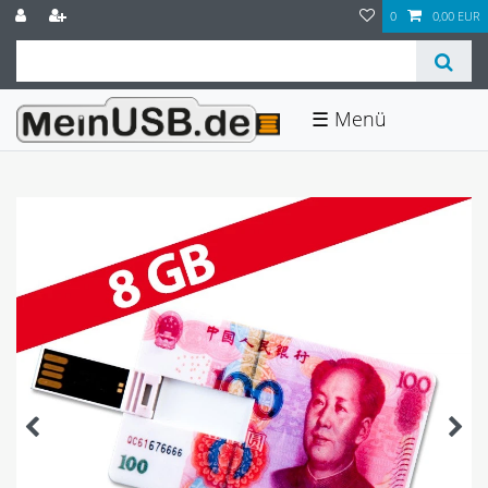
0
0,00 EUR
☰