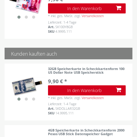
In den Warenkorb
*
inkl. ges. MwSt.
zzgl.
Versandkosten
Lieferzeit: 1-4 Tage
Art.
SK100Y8GB
SKU
4.9995.111
Kunden kauften auch
32GB Speicherkarte in Scheckkartenform 100
US Dollar Note USB Speicherstick
9,90 € *
In den Warenkorb
*
inkl. ges. MwSt.
zzgl.
Versandkosten
Lieferzeit: 1-4 Tage
Art.
SKDOLLAR32GB
SKU
14.9995.111
4GB Speicherkarte in Scheckkartenform 2000
Pesos USB Stick Datenspeicher Gadget