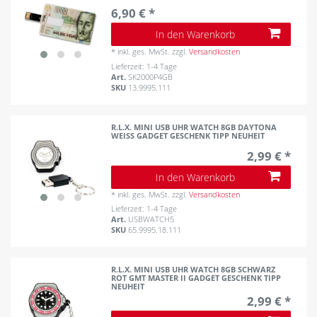
6,90 € *
In den Warenkorb
*
inkl. ges. MwSt.
zzgl.
Versandkosten
Lieferzeit: 1-4 Tage
Art.
SK2000P4GB
SKU
13.9995.111
R.L.X. MINI USB UHR WATCH 8GB DAYTONA
WEISS GADGET GESCHENK TIPP NEUHEIT
2,99 € *
In den Warenkorb
*
inkl. ges. MwSt.
zzgl.
Versandkosten
Lieferzeit: 1-4 Tage
Art.
USBWATCH5
SKU
65.9995.18.111
R.L.X. MINI USB UHR WATCH 8GB SCHWARZ
ROT GMT MASTER II GADGET GESCHENK TIPP
NEUHEIT
2,99 € *