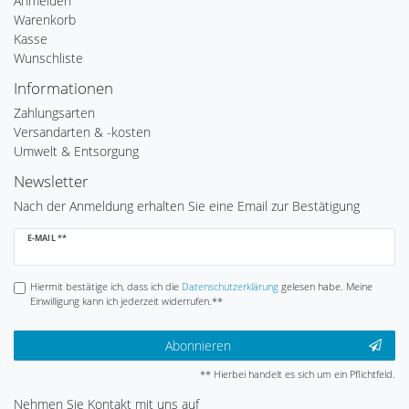
Anmelden
Warenkorb
Kasse
Wunschliste
Informationen
Zahlungsarten
Versandarten & -kosten
Umwelt & Entsorgung
Newsletter
Nach der Anmeldung erhalten Sie eine Email zur Bestätigung
Newsletter
E-MAIL **
Honig
Hiermit bestätige ich, dass ich die
Daten­schutz­erklärung
gelesen habe. Meine
Einwilligung kann ich jederzeit widerrufen.**
Abonnieren
** Hierbei handelt es sich um ein Pflichtfeld.
Nehmen Sie
Kontakt
mit uns auf