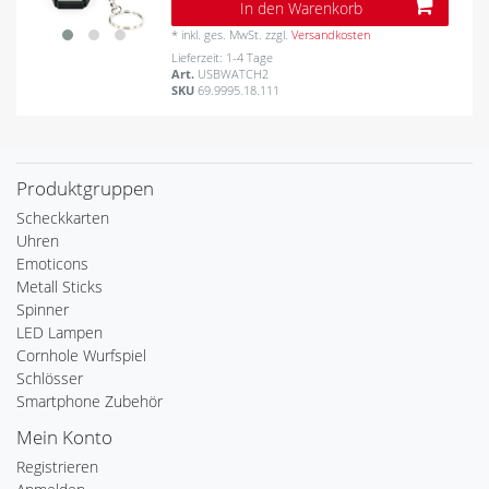
In den Warenkorb
*
inkl. ges. MwSt.
zzgl.
Versandkosten
Lieferzeit: 1-4 Tage
Art.
USBWATCH2
SKU
69.9995.18.111
Produktgruppen
Scheckkarten
Uhren
Emoticons
Metall Sticks
Spinner
LED Lampen
Cornhole Wurfspiel
Schlösser
Smartphone Zubehör
Mein Konto
Registrieren