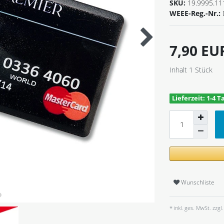
SKU:
19.9995.11
WEEE-Reg.-Nr.:
7,90 E
Inhalt
1
Stück
Lieferzeit: 1-4 T
Wunschliste
* inkl. ges. MwSt. zzgl.