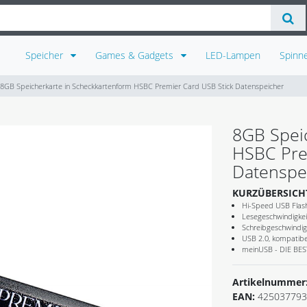
Speicher
Games & Gadgets
LED-Lampen
Spinn
8GB Speicherkarte in Scheckkartenform HSBC Premier Card USB Stick Datenspeicher
8GB Spei
HSBC Pre
Datenspe
KURZÜBERSICH
Hi-Speed USB Flash
Lesegeschwindigkei
Schreibgeschwindig
USB 2.0, kompatibel
meinUSB - DIE B
Artikelnummer
EAN:
425037793