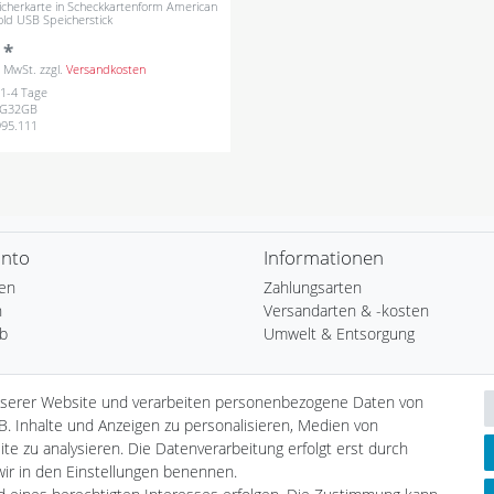
cherkarte in Scheckkartenform American
old USB Speicherstick
 *
s. MwSt.
zzgl.
Versandkosten
: 1-4 Tage
EG32GB
995.111
onto
Informationen
ren
Zahlungsarten
n
Versandarten & -kosten
b
Umwelt & Entsorgung
ste
nserer Website und verarbeiten personenbezogene Daten von
B. Inhalte und Anzeigen zu personalisieren, Medien von
te zu analysieren. Die Datenverarbeitung erfolgt erst durch
 wir in den Einstellungen benennen.