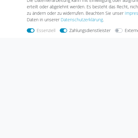
Die Datenverarbeitung kann mit Einwilligung oder aufgru
erteilt oder abgelehnt werden. Es besteht das Recht, nich
zu ändern oder zu widerrufen. Beachten Sie unser
Impre
Daten in unserer
Daten­schutz­erklärung
.
Nehmen Sie
Kontakt
mit uns auf
Zahlungs
Essenziell
Zahlungsdienstleister
Extern
Halogenkauf LIGHTECH GmbH
Schlehenweg 4
29690 Schwarmstedt
Deutschland
Wir sind gerne für Sie da.
Haben Sie Fragen oder möchten Sie uns
etwas mitteilen, dann nutzen Sie bitte
unser Kontaktformular.
Zum Kontaktformular