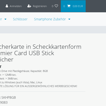
Anmelden
Registrieren
0
0
0,00 EUR
er
Schlösser
Smartphone Zubehör
cherkarte in Scheckkartenform
mier Card USB Stick
icher
T
 Drive mit Plastikgehäuse, Kapazität: 8GB
t: > 12MB/sec.
keit: > 3MB/sec.
 zu Windows (auch Vista), Mac, Linux
ESTE LÖSUNG FÜR EIN AUSSERGEWÖHNLICHES WERBEGESCHENK!
:
SKHP8GB
9083