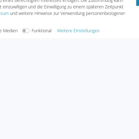
nd eines berechtigten Interesses erfolgen. Die Zustimmung kann
t einzuwilligen und die Einwilligung zu einem späteren Zeitpunkt
ssum
und weitere Hinweise zur Verwendung personenbezogener
arten
Versandarten
e Medien
Funktional
Weitere Einstellungen
Sicherheit