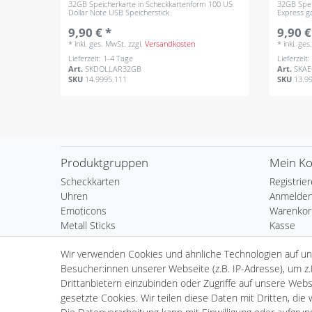
32GB Speicherkarte in Scheckkartenform 100 US
32GB Spei
Dollar Note USB Speicherstick
Express g
9,90 € *
9,90 €
*
inkl. ges. MwSt.
zzgl.
Versandkosten
*
inkl. ge
Lieferzeit: 1-4 Tage
Lieferzeit
Art.
SKDOLLAR32GB
Art.
SKA
SKU
14.9995.111
SKU
13.9
Produktgruppen
Mein K
Scheckkarten
Registrie
Uhren
Anmelde
Emoticons
Warenkor
Metall Sticks
Kasse
Spinner
Wunschli
Wir verwenden Cookies und ähnliche Technologien auf u
LED Lampen
Besucher:innen unserer Webseite (z.B. IP-Adresse), um z.
Cornhole Wurfspiel
Drittanbietern einzubinden oder Zugriffe auf unsere Websi
Schlösser
gesetzte Cookies. Wir teilen diese Daten mit Dritten, die
Smartphone Zubehör