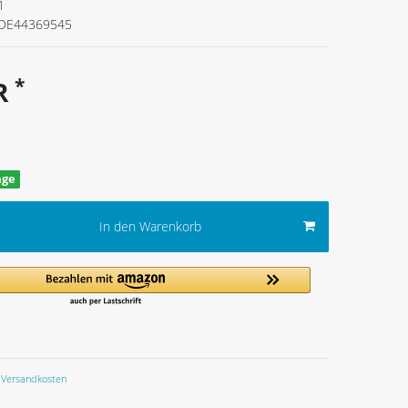
1
DE44369545
*
UR
age
In den Warenkorb
Versandkosten