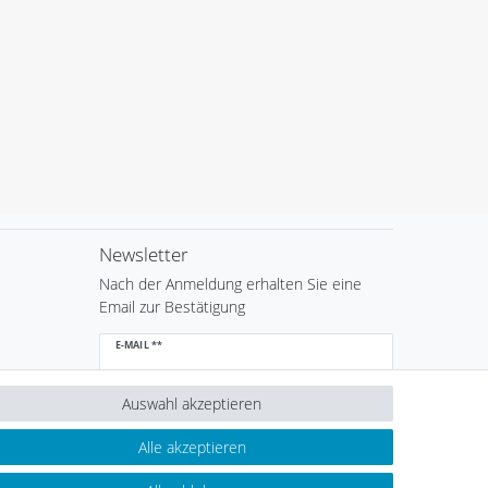
Newsletter
Nach der Anmeldung erhalten Sie eine
Email zur Bestätigung
Newsletter
E-MAIL **
Honig
Auswahl akzeptieren
Hiermit bestätige ich, dass ich die
Daten­schutz­
erklärung
gelesen habe. Meine Einwilligung kann ich
jederzeit widerrufen.**
Alle akzeptieren