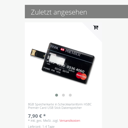
Zuletzt angesehen
8GB Speicherkarte in Scheckkartenform HSBC
Premier Card USB Stick Datenspeicher
7,90 € *
*
inkl. ges. MwSt.
zzgl.
Versandkosten
Lieferzeit: 1-4 Tage