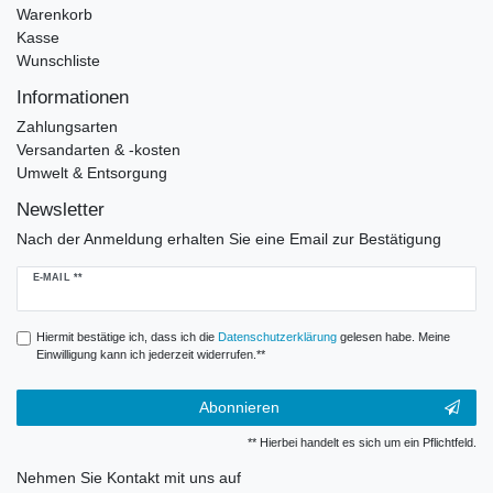
Warenkorb
Kasse
Wunschliste
Informationen
Zahlungsarten
Versandarten & -kosten
Umwelt & Entsorgung
Newsletter
Nach der Anmeldung erhalten Sie eine Email zur Bestätigung
Newsletter
E-MAIL **
Honig
Hiermit bestätige ich, dass ich die
Daten­schutz­erklärung
gelesen habe. Meine
Einwilligung kann ich jederzeit widerrufen.**
Abonnieren
** Hierbei handelt es sich um ein Pflichtfeld.
Nehmen Sie
Kontakt
mit uns auf