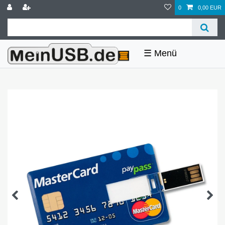
0
0,00 EUR
☰