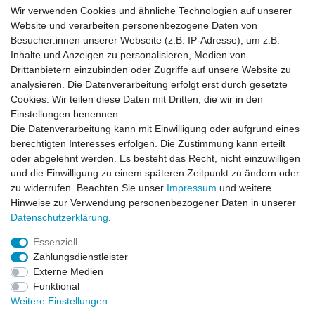
Batteriespeicher
Wir verwenden Cookies und ähnliche Technologien auf unserer
PlentiSolar
Website und verarbeiten personenbezogene Daten von
Gebrauchtlicht
Besucher:innen unserer Webseite (z.B. IP-Adresse), um z.B.
Ledkauf
Inhalte und Anzeigen zu personalisieren, Medien von
DEYESOLAR
Drittanbietern einzubinden oder Zugriffe auf unsere Website zu
Lightech Connect
analysieren. Die Datenverarbeitung erfolgt erst durch gesetzte
CardanLight Europe
Cookies. Wir teilen diese Daten mit Dritten, die wir in den
FORTIMO LEDs
Einstellungen benennen.
LED-RETROSHOP
Die Datenverarbeitung kann mit Einwilligung oder aufgrund eines
Wallbox24
berechtigten Interesses erfolgen. Die Zustimmung kann erteilt
oder abgelehnt werden. Es besteht das Recht, nicht einzuwilligen
und die Einwilligung zu einem späteren Zeitpunkt zu ändern oder
zu widerrufen. Beachten Sie unser
Impressum
und weitere
Impressum
Daten­schutz­erklärung
AGB
Hinweise zur Verwendung personenbezogener Daten in unserer
Daten­schutz­erklärung
.
Barrierefreiheitserklärung
Widerrufs­recht
Essenziell
Zahlungsdienstleister
Externe Medien
Kontakt
Vertrag widerrufen
Funktional
Weitere Einstellungen