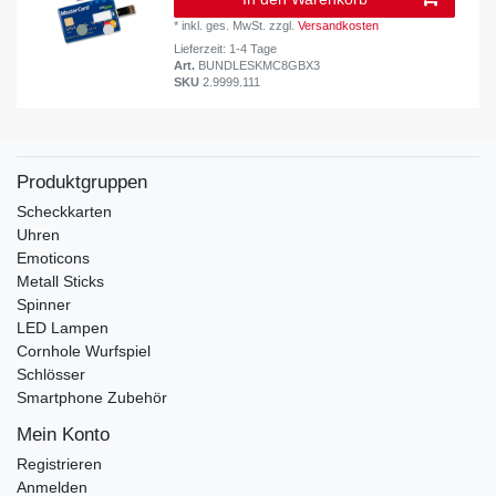
*
inkl. ges. MwSt.
zzgl.
Versandkosten
Lieferzeit: 1-4 Tage
Art.
BUNDLESKMC8GBX3
SKU
2.9999.111
Produktgruppen
Scheckkarten
Uhren
Emoticons
Metall Sticks
Spinner
LED Lampen
Cornhole Wurfspiel
Schlösser
Smartphone Zubehör
Mein Konto
Registrieren
Anmelden