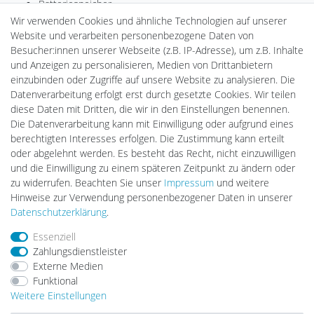
Batteriespeicher
PlentiSolar
Wir verwenden Cookies und ähnliche Technologien auf unserer
Gebrauchtlicht
Website und verarbeiten personenbezogene Daten von
Ledkauf
Besucher:innen unserer Webseite (z.B. IP-Adresse), um z.B. Inhalte
DEYESOLAR
und Anzeigen zu personalisieren, Medien von Drittanbietern
Lightech Connect
einzubinden oder Zugriffe auf unsere Website zu analysieren. Die
CardanLight Europe
Datenverarbeitung erfolgt erst durch gesetzte Cookies. Wir teilen
FORTIMO LEDs
diese Daten mit Dritten, die wir in den Einstellungen benennen.
LED-RETROSHOP
Die Datenverarbeitung kann mit Einwilligung oder aufgrund eines
Wallbox24
berechtigten Interesses erfolgen. Die Zustimmung kann erteilt
oder abgelehnt werden. Es besteht das Recht, nicht einzuwilligen
und die Einwilligung zu einem späteren Zeitpunkt zu ändern oder
zu widerrufen. Beachten Sie unser
Impressum
und weitere
Impressum
Daten­schutz­erklärung
AGB
Hinweise zur Verwendung personenbezogener Daten in unserer
Daten­schutz­erklärung
.
Barrierefreiheitserklärung
Widerrufs­recht
Essenziell
Zahlungsdienstleister
Externe Medien
Kontakt
Vertrag widerrufen
Funktional
Weitere Einstellungen