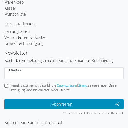
Warenkorb
Kasse
Wunschliste
Informationen
Zahlungsarten
Versandarten & -kosten
Umwelt & Entsorgung
Newsletter
Nach der Anmeldung erhalten Sie eine Email zur Bestätigung
Newsletter
E-MAIL **
Honig
Hiermit bestätige ich, dass ich die
Daten­schutz­erklärung
gelesen habe. Meine
Einwilligung kann ich jederzeit widerrufen.**
Abonnieren
** Hierbei handelt es sich um ein Pflichtfeld.
Nehmen Sie
Kontakt
mit uns auf