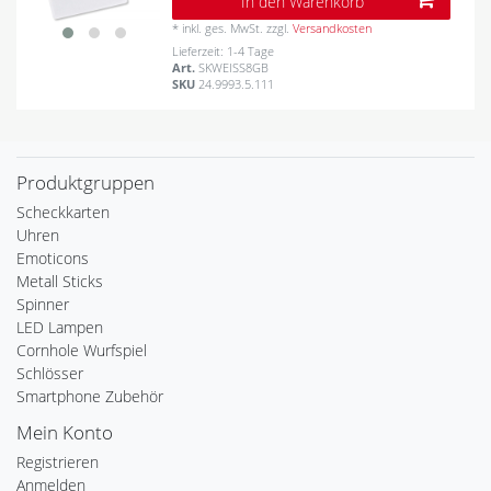
In den Warenkorb
*
inkl. ges. MwSt.
zzgl.
Versandkosten
Lieferzeit: 1-4 Tage
Art.
SKWEISS8GB
SKU
24.9993.5.111
Produktgruppen
Scheckkarten
Uhren
Emoticons
Metall Sticks
Spinner
LED Lampen
Cornhole Wurfspiel
Schlösser
Smartphone Zubehör
Mein Konto
Registrieren
Anmelden