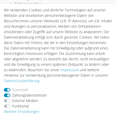
Batteriespeicher
PlentiSolar
Wir verwenden Cookies und ähnliche Technologien auf unserer
Gebrauchtlicht
Website und verarbeiten personenbezogene Daten von
Ledkauf
Besucher:innen unserer Webseite (z.B. IP-Adresse), um z.B. Inhalte
DEYESOLAR
und Anzeigen zu personalisieren, Medien von Drittanbietern
Lightech Connect
einzubinden oder Zugriffe auf unsere Website zu analysieren. Die
CardanLight Europe
Datenverarbeitung erfolgt erst durch gesetzte Cookies. Wir teilen
FORTIMO LEDs
diese Daten mit Dritten, die wir in den Einstellungen benennen.
LED-RETROSHOP
Die Datenverarbeitung kann mit Einwilligung oder aufgrund eines
Wallbox24
berechtigten Interesses erfolgen. Die Zustimmung kann erteilt
oder abgelehnt werden. Es besteht das Recht, nicht einzuwilligen
und die Einwilligung zu einem späteren Zeitpunkt zu ändern oder
zu widerrufen. Beachten Sie unser
Impressum
und weitere
Impressum
Daten­schutz­erklärung
AGB
Hinweise zur Verwendung personenbezogener Daten in unserer
Daten­schutz­erklärung
.
Barrierefreiheitserklärung
Widerrufs­recht
Essenziell
Zahlungsdienstleister
Externe Medien
Kontakt
Vertrag widerrufen
Funktional
Weitere Einstellungen