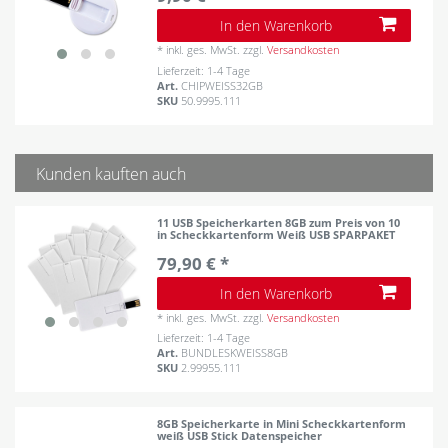
In den Warenkorb
*
inkl. ges. MwSt.
zzgl.
Versandkosten
Lieferzeit: 1-4 Tage
Art.
CHIPWEISS32GB
SKU
50.9995.111
Kunden kauften auch
11 USB Speicherkarten 8GB zum Preis von 10
in Scheckkartenform Weiß USB SPARPAKET
79,90 € *
In den Warenkorb
*
inkl. ges. MwSt.
zzgl.
Versandkosten
Lieferzeit: 1-4 Tage
Art.
BUNDLESKWEISS8GB
SKU
2.99955.111
8GB Speicherkarte in Mini Scheckkartenform
weiß USB Stick Datenspeicher