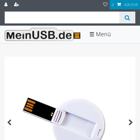
0
0,00 EUR
☰