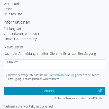
Warenkorb
Kasse
Wunschliste
Informationen
Zahlungsarten
Versandarten & -kosten
Umwelt & Entsorgung
Newsletter
Nach der Anmeldung erhalten Sie eine Email zur Bestätigung
Newsletter
E-MAIL **
Honig
Hiermit bestätige ich, dass ich die
Daten­schutz­erklärung
gelesen habe. Meine
Einwilligung kann ich jederzeit widerrufen.**
Abonnieren
** Hierbei handelt es sich um ein Pflichtfeld.
Nehmen Sie
Kontakt
mit uns auf