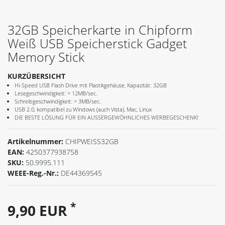
32GB Speicherkarte in Chipform
Weiß USB Speicherstick Gadget
Memory Stick
KURZÜBERSICHT
Hi-Speed USB Flash Drive mit Plastikgehäuse, Kapazität: 32GB
Lesegeschwindigkeit: > 12MB/sec.
Schreibgeschwindigkeit: > 3MB/sec.
USB 2.0, kompatibel zu Windows (auch Vista), Mac, Linux
DIE BESTE LÖSUNG FÜR EIN AUSSERGEWÖHNLICHES WERBEGESCHENK!
Artikelnummer:
CHIPWEISS32GB
EAN:
4250377938758
SKU:
50.9995.111
WEEE-Reg.-Nr.:
DE44369545
*
9,90 EUR