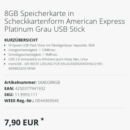
8GB Speicherkarte in
Scheckkartenform American Express
Platinum Grau USB Stick
KURZÜBERSICHT
Hi-Speed USB Flash Drive mit Plastikgehäuse, Kapazität: 8GB
Lesegeschwindigkeit: > 12MB/sec.
Schreibgeschwindigkeit: > 3MB/sec.
USB 2.0, kompatibel zu Windows (auch Vista), Mac, Linux
meinUSB - DIE BESTE LÖSUNG FÜR EIN AUSSERGEWÖHNLICHES
WERBEGESCHENK!
Artikelnummer:
SKAEGR8GB
EAN:
4250377941932
SKU:
11.9993.111
WEEE-Reg.-Nr.:
DE44369545
*
7,90 EUR