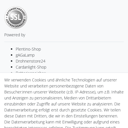
Powered by
Plentino-Shop
gAGaLamp
Drohnenstore24
Cardanlight-Shop
Batteriespeicher
PlentiSolar
Wir verwenden Cookies und ähnliche Technologien auf unserer
Gebrauchtlicht
Website und verarbeiten personenbezogene Daten von
Ledkauf
Besucher:innen unserer Webseite (z.B. IP-Adresse), um z.B. Inhalte
DEYESOLAR
und Anzeigen zu personalisieren, Medien von Drittanbietern
Lightech Connect
einzubinden oder Zugriffe auf unsere Website zu analysieren. Die
CardanLight Europe
Datenverarbeitung erfolgt erst durch gesetzte Cookies. Wir teilen
FORTIMO LEDs
diese Daten mit Dritten, die wir in den Einstellungen benennen.
LED-RETROSHOP
Die Datenverarbeitung kann mit Einwilligung oder aufgrund eines
Wallbox24
berechtigten Interesses erfolgen. Die Zustimmung kann erteilt