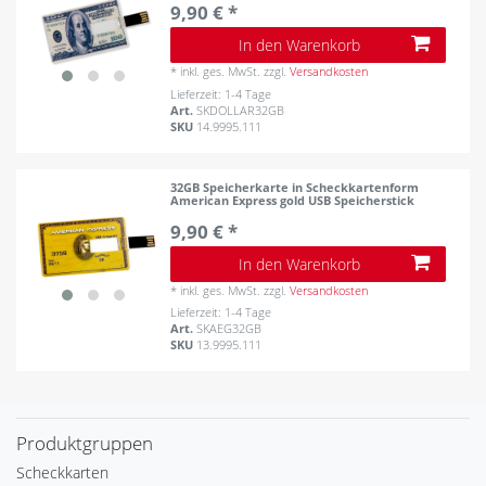
9,90 € *
In den Warenkorb
*
inkl. ges. MwSt.
zzgl.
Versandkosten
Lieferzeit: 1-4 Tage
Art.
SKDOLLAR32GB
SKU
14.9995.111
32GB Speicherkarte in Scheckkartenform
American Express gold USB Speicherstick
9,90 € *
In den Warenkorb
*
inkl. ges. MwSt.
zzgl.
Versandkosten
Lieferzeit: 1-4 Tage
Art.
SKAEG32GB
SKU
13.9995.111
Produktgruppen
Scheckkarten