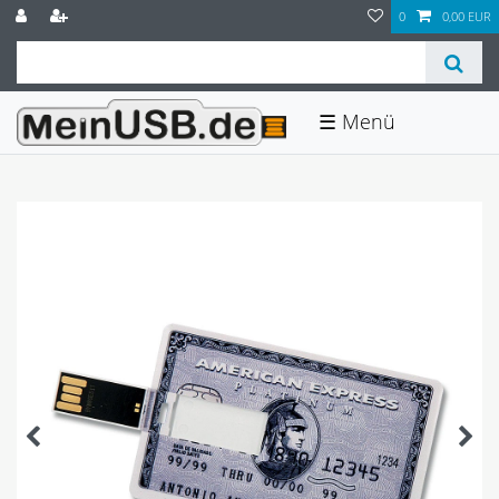
0
0,00 EUR
☰