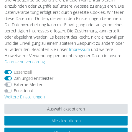
Lightech Connect
einzubinden oder Zugriffe auf unsere Website zu analysieren. Die
CardanLight Europe
Datenverarbeitung erfolgt erst durch gesetzte Cookies. Wir teilen
FORTIMO LEDs
diese Daten mit Dritten, die wir in den Einstellungen benennen.
LED-RETROSHOP
Die Datenverarbeitung kann mit Einwilligung oder aufgrund eines
Wallbox24
berechtigten Interesses erfolgen. Die Zustimmung kann erteilt
oder abgelehnt werden. Es besteht das Recht, nicht einzuwilligen
und die Einwilligung zu einem späteren Zeitpunkt zu ändern oder
zu widerrufen. Beachten Sie unser
Impressum
und weitere
Impressum
Daten­schutz­erklärung
AGB
Hinweise zur Verwendung personenbezogener Daten in unserer
Daten­schutz­erklärung
.
Barrierefreiheitserklärung
Widerrufs­recht
Essenziell
Zahlungsdienstleister
Externe Medien
Kontakt
Vertrag widerrufen
Funktional
Weitere Einstellungen
Auswahl akzeptieren
Alle akzeptieren
© Copyright 2026 | Alle Rechte vorbehalten.