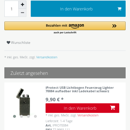
In den Warenkorb
Wunschliste
* inkl. ges. MwSt. zzgl.
Versandkosten
Zuletzt angesehen
iProtect USB Lichtbogen Feuerzeug Lighter
70084 aufladbar inkl Ladekabel schwarz
9,90 € *
In den Warenkorb
*
inkl. ges. MwSt.
zzgl.
Versandkosten
Lieferzeit: 1-4 Tage
Art.
IPRO70084
SKU
77.9993.111