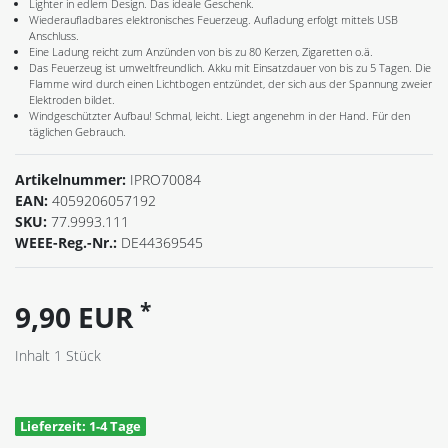
Lighter in edlem Design. Das ideale Geschenk.
Wiederaufladbares elektronisches Feuerzeug. Aufladung erfolgt mittels USB
Anschluss.
Eine Ladung reicht zum Anzünden von bis zu 80 Kerzen, Zigaretten o.ä.
Das Feuerzeug ist umweltfreundlich. Akku mit Einsatzdauer von bis zu 5 Tagen. Die
Flamme wird durch einen Lichtbogen entzündet, der sich aus der Spannung zweier
Elektroden bildet.
Windgeschützter Aufbau! Schmal, leicht. Liegt angenehm in der Hand. Für den
täglichen Gebrauch.
Artikelnummer:
IPRO70084
EAN:
4059206057192
SKU:
77.9993.111
WEEE-Reg.-Nr.:
DE44369545
*
9,90 EUR
Inhalt
1
Stück
Lieferzeit: 1-4 Tage