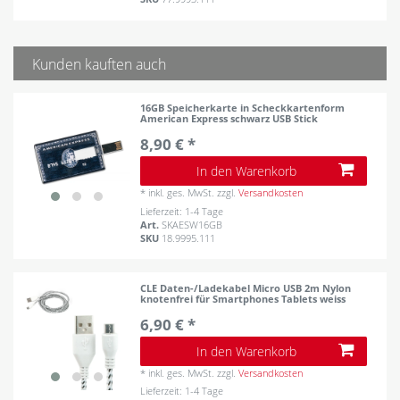
Kunden kauften auch
16GB Speicherkarte in Scheckkartenform
American Express schwarz USB Stick
8,90 € *
In den Warenkorb
*
inkl. ges. MwSt.
zzgl.
Versandkosten
Lieferzeit: 1-4 Tage
Art.
SKAESW16GB
SKU
18.9995.111
CLE Daten-/Ladekabel Micro USB 2m Nylon
knotenfrei für Smartphones Tablets weiss
6,90 € *
In den Warenkorb
*
inkl. ges. MwSt.
zzgl.
Versandkosten
Lieferzeit: 1-4 Tage