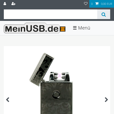
0
0,00 EUR
☰