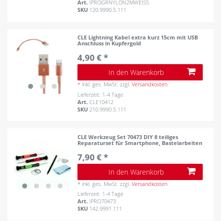
Art.
IPROGRNYLON2MWEISS
SKU
120.9990.5.111
CLE Lightning Kabel extra kurz 15cm mit USB
Anschluss in Kupfergold
4,90 € *
In den Warenkorb
*
inkl. ges. MwSt.
zzgl.
Versandkosten
Lieferzeit: 1-4 Tage
Art.
CLE10412
SKU
210.9990.5.111
CLE Werkzeug Set 70473 DIY 8 teiliges
Reparaturset für Smartphone, Bastelarbeiten
7,90 € *
In den Warenkorb
*
inkl. ges. MwSt.
zzgl.
Versandkosten
Lieferzeit: 1-4 Tage
Art.
IPRO70473
SKU
142.9991.111