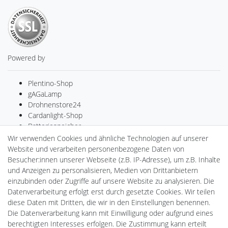
Powered by
Plentino-Shop
gAGaLamp
Drohnenstore24
Cardanlight-Shop
Batteriespeicher
PlentiSolar
Wir verwenden Cookies und ähnliche Technologien auf unserer
Gebrauchtlicht
Website und verarbeiten personenbezogene Daten von
Ledkauf
Besucher:innen unserer Webseite (z.B. IP-Adresse), um z.B. Inhalte
DEYESOLAR
und Anzeigen zu personalisieren, Medien von Drittanbietern
Lightech Connect
einzubinden oder Zugriffe auf unsere Website zu analysieren. Die
CardanLight Europe
Datenverarbeitung erfolgt erst durch gesetzte Cookies. Wir teilen
FORTIMO LEDs
diese Daten mit Dritten, die wir in den Einstellungen benennen.
LED-RETROSHOP
Die Datenverarbeitung kann mit Einwilligung oder aufgrund eines
Wallbox24
berechtigten Interesses erfolgen. Die Zustimmung kann erteilt