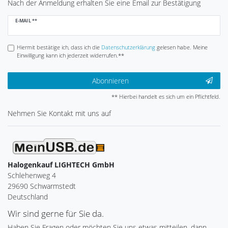
Nach der Anmeldung erhalten Sie eine Email zur Bestätigung
Newsletter
E-MAIL **
Honig
Hiermit bestätige ich, dass ich die
Daten­schutz­erklärung
gelesen habe. Meine
Einwilligung kann ich jederzeit widerrufen.**
Abonnieren
** Hierbei handelt es sich um ein Pflichtfeld.
Nehmen Sie
Kontakt
mit uns auf
Halogenkauf LIGHTECH GmbH
Schlehenweg 4
29690 Schwarmstedt
Deutschland
Wir sind gerne für Sie da.
Haben Sie Fragen oder möchten Sie uns etwas mitteilen, dann