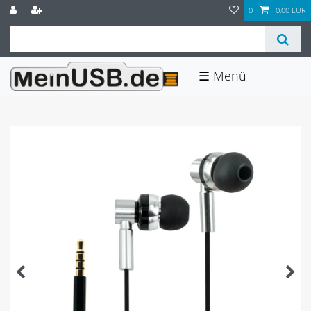
0
0,00 EUR
☰