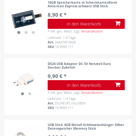
16GB Speicherkarte in Scheckkartenform
American Express schwarz USB Stick
8,90 € *
In den Warenkorb
*
inkl. ges. MwSt.
zzgl.
Versandkosten
Lieferzeit: 1-4 Tage
Art.
SKAESW16GB
SKU
18.9995.111
DS24 USB Adapter DC 5V Netzteil Euro
Stecker Zubehör
9,90 € *
In den Warenkorb
*
inkl. ges. MwSt.
zzgl.
Versandkosten
Lieferzeit: 1-4 Tage
Art.
DS24EUPLUGUSB5V
SKU
19.9993.111
USB Stick 4GB Metall Schlüsselanhänger Silber
Datenspeicher Memory Stick