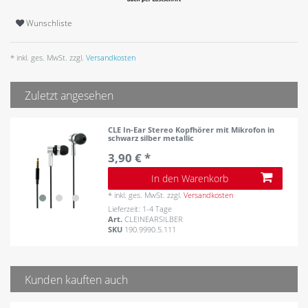
Wunschliste
* inkl. ges. MwSt. zzgl.
Versandkosten
Zuletzt angesehen
CLE In-Ear Stereo Kopfhörer mit Mikrofon in
schwarz silber metallic
3,90 € *
In den Warenkorb
*
inkl. ges. MwSt.
zzgl.
Versandkosten
Lieferzeit: 1-4 Tage
Art.
CLEINEARSILBER
SKU
190.9990.5.111
Kunden kauften auch