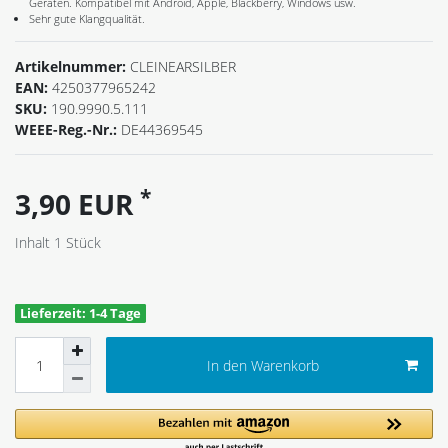
Geräten. Kompatibel mit Android, Apple, Blackberry, Windows usw.
Sehr gute Klangqualität.
Artikelnummer:
CLEINEARSILBER
EAN:
4250377965242
SKU:
190.9990.5.111
WEEE-Reg.-Nr.:
DE44369545
*
3,90 EUR
Inhalt
1
Stück
Lieferzeit: 1-4 Tage
In den Warenkorb