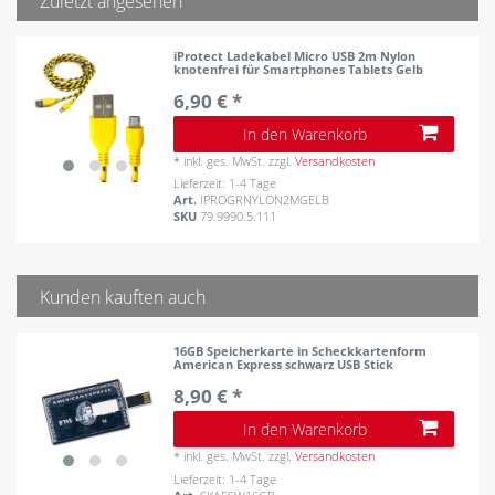
Zuletzt angesehen
iProtect Ladekabel Micro USB 2m Nylon
knotenfrei für Smartphones Tablets Gelb
6,90 € *
In den Warenkorb
*
inkl. ges. MwSt.
zzgl.
Versandkosten
Lieferzeit: 1-4 Tage
Art.
IPROGRNYLON2MGELB
SKU
79.9990.5.111
Kunden kauften auch
16GB Speicherkarte in Scheckkartenform
American Express schwarz USB Stick
8,90 € *
In den Warenkorb
*
inkl. ges. MwSt.
zzgl.
Versandkosten
Lieferzeit: 1-4 Tage