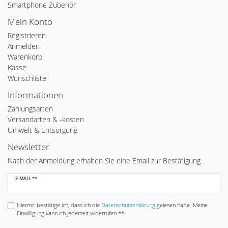
Smartphone Zubehör
Mein Konto
Registrieren
Anmelden
Warenkorb
Kasse
Wunschliste
Informationen
Zahlungsarten
Versandarten & -kosten
Umwelt & Entsorgung
Newsletter
Nach der Anmeldung erhalten Sie eine Email zur Bestätigung
Newsletter
E-MAIL **
Honig
Hiermit bestätige ich, dass ich die
Daten­schutz­erklärung
gelesen habe. Meine
Einwilligung kann ich jederzeit widerrufen.**