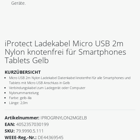
Geräte.
iProtect Ladekabel Micro USB 2m
Nylon knotenfrei für Smartphones
Tablets Gelb
KURZÜBERSICHT
Micro USB 2m Nylon Ladekabel Datenkabel knotenfrei für alle Smartphones und
Tablets mit Micro USB Anschluss in Gelb
Verbindungskabel zum Ladegerät oder Computer
Nylonummantelung
Farbe: gelb-lila
Länge: 2,0m
Artikelnummer:
IPROGRNYLON2MGELB
EAN:
4052357030199
SKU:
79.9990.5.111
WEEE-Reg.-Nr.:
DE44369545