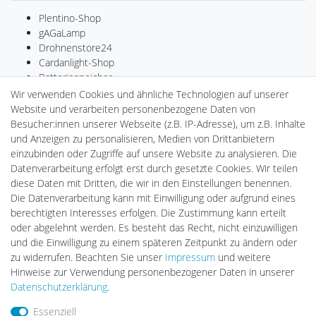
Plentino-Shop
gAGaLamp
Drohnenstore24
Cardanlight-Shop
Batteriespeicher
PlentiSolar
Wir verwenden Cookies und ähnliche Technologien auf unserer
Gebrauchtlicht
Website und verarbeiten personenbezogene Daten von
Ledkauf
Besucher:innen unserer Webseite (z.B. IP-Adresse), um z.B. Inhalte
DEYESOLAR
und Anzeigen zu personalisieren, Medien von Drittanbietern
Lightech Connect
einzubinden oder Zugriffe auf unsere Website zu analysieren. Die
CardanLight Europe
Datenverarbeitung erfolgt erst durch gesetzte Cookies. Wir teilen
FORTIMO LEDs
diese Daten mit Dritten, die wir in den Einstellungen benennen.
LED-RETROSHOP
Die Datenverarbeitung kann mit Einwilligung oder aufgrund eines
Wallbox24
berechtigten Interesses erfolgen. Die Zustimmung kann erteilt
oder abgelehnt werden. Es besteht das Recht, nicht einzuwilligen
und die Einwilligung zu einem späteren Zeitpunkt zu ändern oder
zu widerrufen. Beachten Sie unser
Impressum
und weitere
Impressum
Daten­schutz­erklärung
AGB
Hinweise zur Verwendung personenbezogener Daten in unserer
Daten­schutz­erklärung
.
Barrierefreiheitserklärung
Widerrufs­recht
Essenziell