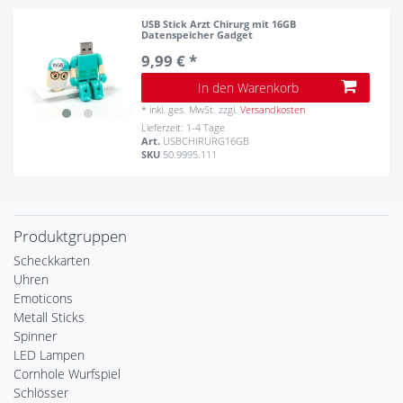
USB Stick Arzt Chirurg mit 16GB
Datenspeicher Gadget
9,99 € *
In den Warenkorb
*
inkl. ges. MwSt.
zzgl.
Versandkosten
Lieferzeit: 1-4 Tage
Art.
USBCHIRURG16GB
SKU
50.9995.111
Produktgruppen
Scheckkarten
Uhren
Emoticons
Metall Sticks
Spinner
LED Lampen
Cornhole Wurfspiel
Schlösser