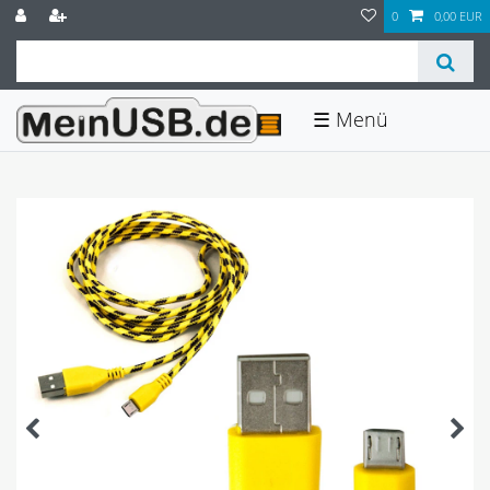
0
0,00 EUR
☰