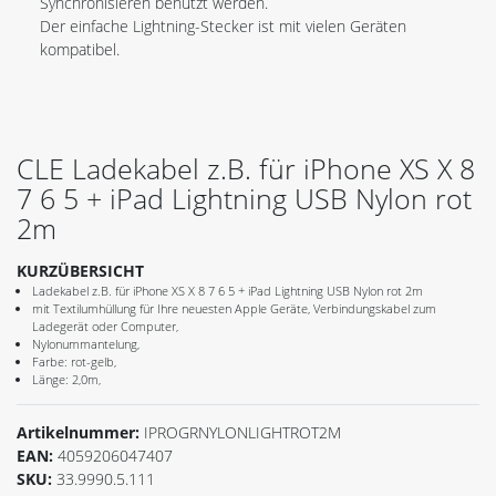
Synchronisieren benutzt werden.
Der einfache Lightning-Stecker ist mit vielen Geräten
kompatibel.
CLE Ladekabel z.B. für iPhone XS X 8
7 6 5 + iPad Lightning USB Nylon rot
2m
KURZÜBERSICHT
Ladekabel z.B. für iPhone XS X 8 7 6 5 + iPad Lightning USB Nylon rot 2m
mit Textilumhüllung für Ihre neuesten Apple Geräte, Verbindungskabel zum
Ladegerät oder Computer,
Nylonummantelung,
Farbe: rot-gelb,
Länge: 2,0m,
Artikelnummer:
IPROGRNYLONLIGHTROT2M
EAN:
4059206047407
SKU:
33.9990.5.111