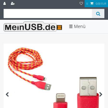
0
0,00 EUR
☰