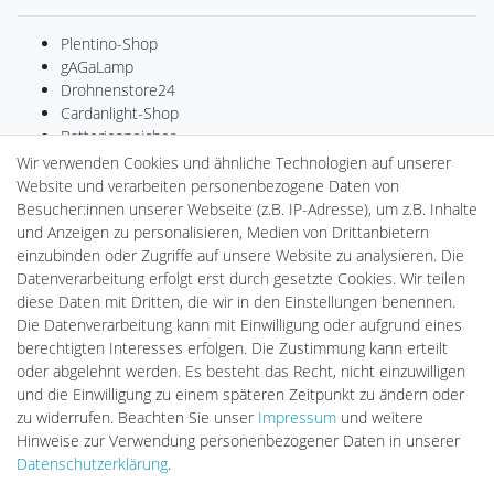
Plentino-Shop
gAGaLamp
Drohnenstore24
Cardanlight-Shop
Batteriespeicher
PlentiSolar
Wir verwenden Cookies und ähnliche Technologien auf unserer
Gebrauchtlicht
Website und verarbeiten personenbezogene Daten von
Ledkauf
Besucher:innen unserer Webseite (z.B. IP-Adresse), um z.B. Inhalte
DEYESOLAR
und Anzeigen zu personalisieren, Medien von Drittanbietern
Lightech Connect
einzubinden oder Zugriffe auf unsere Website zu analysieren. Die
CardanLight Europe
Datenverarbeitung erfolgt erst durch gesetzte Cookies. Wir teilen
FORTIMO LEDs
diese Daten mit Dritten, die wir in den Einstellungen benennen.
LED-RETROSHOP
Die Datenverarbeitung kann mit Einwilligung oder aufgrund eines
Wallbox24
berechtigten Interesses erfolgen. Die Zustimmung kann erteilt
oder abgelehnt werden. Es besteht das Recht, nicht einzuwilligen
und die Einwilligung zu einem späteren Zeitpunkt zu ändern oder
zu widerrufen. Beachten Sie unser
Impressum
und weitere
Impressum
Daten­schutz­erklärung
AGB
Hinweise zur Verwendung personenbezogener Daten in unserer
Daten­schutz­erklärung
.
Barrierefreiheitserklärung
Widerrufs­recht