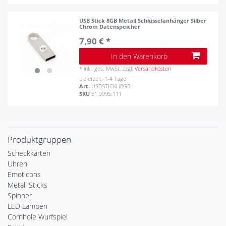
USB Stick 8GB Metall Schlüsselanhänger Silber
Chrom Datenspeicher
7,90 € *
In den Warenkorb
*
inkl. ges. MwSt.
zzgl.
Versandkosten
Lieferzeit: 1-4 Tage
Art.
USBSTICKH8GB
SKU
51.9995.111
Produktgruppen
Scheckkarten
Uhren
Emoticons
Metall Sticks
Spinner
LED Lampen
Cornhole Wurfspiel