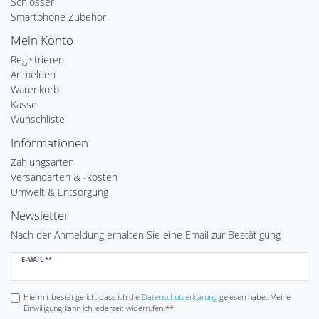
Schlösser
Smartphone Zubehör
Mein Konto
Registrieren
Anmelden
Warenkorb
Kasse
Wunschliste
Informationen
Zahlungsarten
Versandarten & -kosten
Umwelt & Entsorgung
Newsletter
Nach der Anmeldung erhalten Sie eine Email zur Bestätigung
Newsletter
E-MAIL **
Honig
Hiermit bestätige ich, dass ich die
Daten­schutz­erklärung
gelesen habe. Meine
Einwilligung kann ich jederzeit widerrufen.**