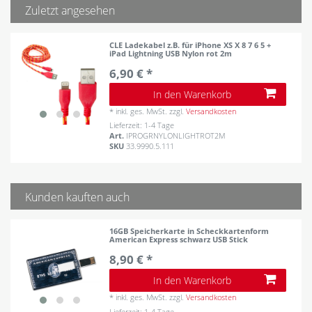
Zuletzt angesehen
CLE Ladekabel z.B. für iPhone XS X 8 7 6 5 +
iPad Lightning USB Nylon rot 2m
6,90 € *
In den Warenkorb
*
inkl. ges. MwSt.
zzgl.
Versandkosten
Lieferzeit: 1-4 Tage
Art.
IPROGRNYLONLIGHTROT2M
SKU
33.9990.5.111
Kunden kauften auch
16GB Speicherkarte in Scheckkartenform
American Express schwarz USB Stick
8,90 € *
In den Warenkorb
*
inkl. ges. MwSt.
zzgl.
Versandkosten
Lieferzeit: 1-4 Tage