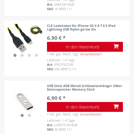
Art.
SKAESW16GB
SKU
18.9995.111
CLE Ladekabel für iPhone XS X 8 7 6 5 iPad
Lightning USB Nylon ge/sw 2m
6,90 € *
In den Warenkorb
*
inkl. ges. MwSt.
zzgl.
Versandkosten
Lieferzeit: 1-4 Tage
Art.
IPRO7922SW
SKU
296.9990.5.111
USB Stick 4GB Metall Schlüsselanhänger Silber
Datenspeicher Memory Stick
6,90 € *
In den Warenkorb
*
inkl. ges. MwSt.
zzgl.
Versandkosten
Lieferzeit: 1-4 Tage
Art.
USBSTICKH4GB
SKU
36.9995.111