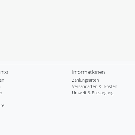
onto
Informationen
ren
Zahlungsarten
n
Versandarten & -kosten
b
Umwelt & Entsorgung
ste