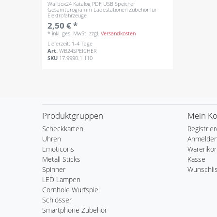
Wallbox24 Katalog PDF USB Speicher
Gesamtprogramm Ladestationen Zubehör für
Elektrofahrzeuge
2,50 € *
*
inkl. ges. MwSt.
zzgl.
Versandkosten
Lieferzeit: 1-4 Tage
Art.
WB24SPEICHER
SKU
17.9990.1.110
Produktgruppen
Mein K
Scheckkarten
Registrie
Uhren
Anmelde
Emoticons
Warenkor
Metall Sticks
Kasse
Spinner
Wunschli
LED Lampen
Cornhole Wurfspiel
Schlösser
Smartphone Zubehör