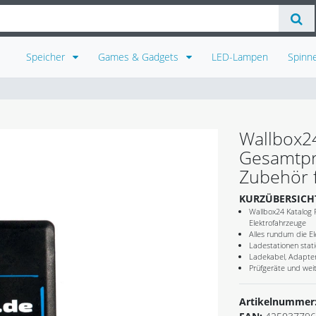
Speicher
Games & Gadgets
LED-Lampen
Spinn
Wallbox2
Gesamtpr
Zubehör f
KURZÜBERSICH
Wallbox24 Katalog
Elektrofahrzeuge
Alles rundum die El
Ladestationen stat
Ladekabel, Adapte
Prüfgeräte und wei
Artikelnummer