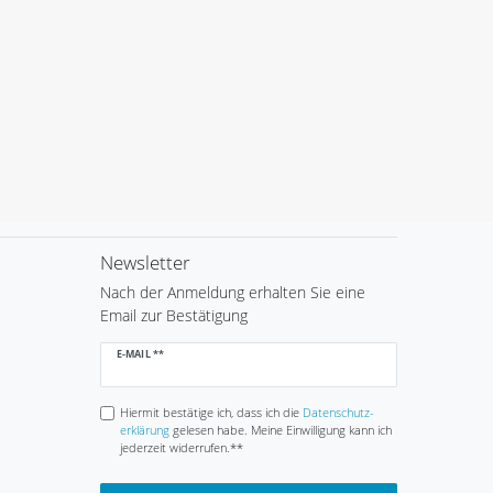
Newsletter
Nach der Anmeldung erhalten Sie eine
Email zur Bestätigung
Newsletter
E-MAIL **
Honig
Hiermit bestätige ich, dass ich die
Daten­schutz­
erklärung
gelesen habe. Meine Einwilligung kann ich
jederzeit widerrufen.**