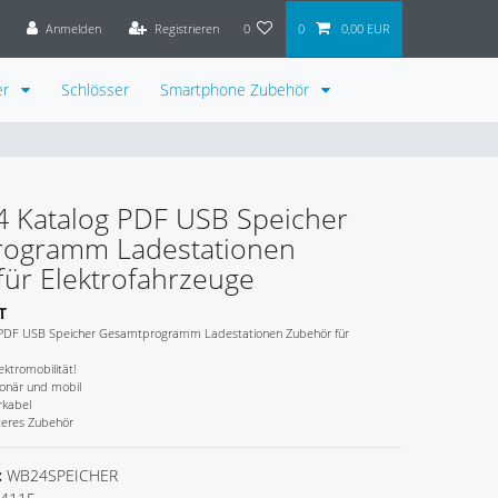
Anmelden
Registrieren
0
0
0,00 EUR
er
Schlösser
Smartphone Zubehör
4 Katalog PDF USB Speicher
ogramm Ladestationen
ür Elektrofahrzeuge
T
 PDF USB Speicher Gesamtprogramm Ladestationen Zubehör für
ektromobilität!
ionär und mobil
rkabel
teres Zubehör
:
WB24SPEICHER