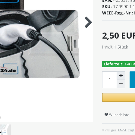
EAN:
425037796
SKU:
17.9990.1.
WEEE-Reg.-Nr.:
2,50 E
Inhalt
1
Stück
Lieferzeit: 1-4 T
Wunschliste
* inkl. ges. MwSt. zzgl.