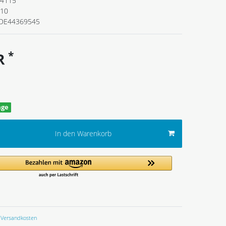
4115
110
DE44369545
*
UR
age
In den Warenkorb
Versandkosten