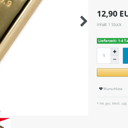
12,90 
Inhalt
1
Stück
Lieferzeit: 1-4 T
Wunschliste
* inkl. ges. MwSt. zzgl.