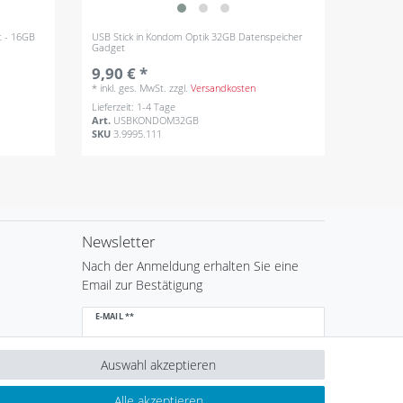
t - 16GB
USB Stick in Kondom Optik 32GB Datenspeicher
Gadget
9,90 € *
*
inkl. ges. MwSt.
zzgl.
Versandkosten
Lieferzeit: 1-4 Tage
Art.
USBKONDOM32GB
SKU
3.9995.111
Newsletter
Nach der Anmeldung erhalten Sie eine
Email zur Bestätigung
Newsletter
E-MAIL **
Honig
Auswahl akzeptieren
Hiermit bestätige ich, dass ich die
Daten­schutz­
erklärung
gelesen habe. Meine Einwilligung kann ich
jederzeit widerrufen.**
Alle akzeptieren