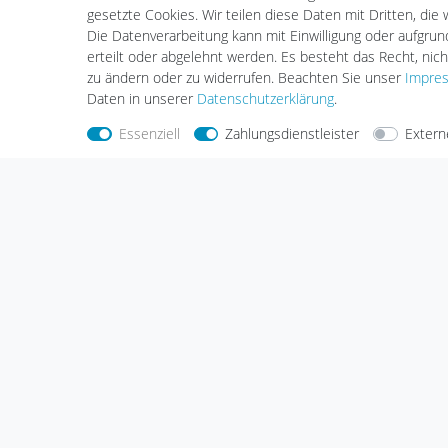
gesetzte Cookies. Wir teilen diese Daten mit Dritten, die
Smartphone Zubehör
Die Datenverarbeitung kann mit Einwilligung oder aufgru
erteilt oder abgelehnt werden. Es besteht das Recht, nich
zu ändern oder zu widerrufen. Beachten Sie unser
Impre
Daten in unserer
Daten­schutz­erklärung
.
Nehmen Sie
Kontakt
mit uns auf
Zahlungs
Essenziell
Zahlungsdienstleister
Extern
Halogenkauf LIGHTECH GmbH
Schlehenweg 4
29690 Schwarmstedt
Deutschland
Wir sind gerne für Sie da.
Haben Sie Fragen oder möchten Sie uns
etwas mitteilen, dann nutzen Sie bitte
unser Kontaktformular.
Zum Kontaktformular