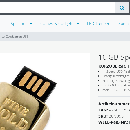
Speicher
Games & Gadgets
LED-Lampen
Spinn
arte Goldbarren USB
16 GB Sp
KURZÜBERSICH
Hi-Speed USB Flash
Lesegeschwindigkei
Schreibgeschwindig
USB 2.0, kompatibel
meinUSB - DIE B
Artikelnummer
EAN:
425037793
SKU:
20.9995.11
WEEE-Reg.-Nr.: