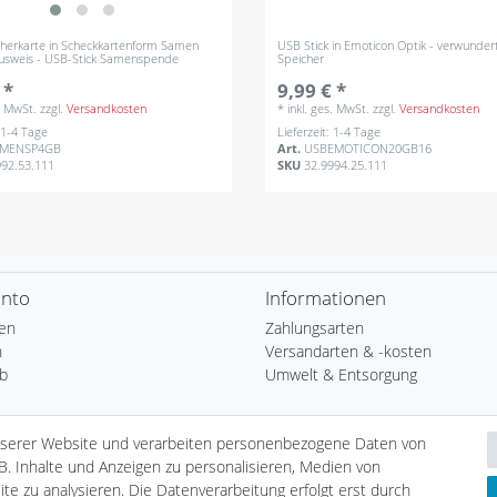
herkarte in Scheckkartenform Samen
USB Stick in Emoticon Optik - verwunder
usweis - USB-Stick Samenspende
Speicher
 *
9,99 € *
s. MwSt.
zzgl.
Versandkosten
*
inkl. ges. MwSt.
zzgl.
Versandkosten
: 1-4 Tage
Lieferzeit: 1-4 Tage
AMENSP4GB
Art.
USBEMOTICON20GB16
992.53.111
SKU
32.9994.25.111
onto
Informationen
ren
Zahlungsarten
n
Versandarten & -kosten
b
Umwelt & Entsorgung
ste
nserer Website und verarbeiten personenbezogene Daten von
B. Inhalte und Anzeigen zu personalisieren, Medien von
te zu analysieren. Die Datenverarbeitung erfolgt erst durch