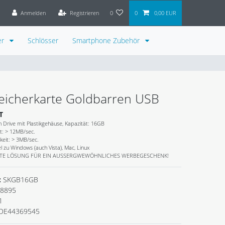
Anmelden
Registrieren
0
0
0,00 EUR
er
Schlösser
Smartphone Zubehör
eicherkarte Goldbarren USB
T
 Drive mit Plastikgehäuse, Kapazität: 16GB
t: > 12MB/sec.
keit: > 3MB/sec.
 zu Windows (auch Vista), Mac, Linux
ESTE LÖSUNG FÜR EIN AUSSERGWEWÖHNLICHES WERBEGESCHENK!
:
SKGB16GB
8895
1
DE44369545