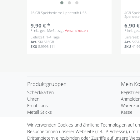
16 GB Speicherkarte Lippenstift USB
4GB Speic
Spendera
9,90 € *
6,90 €
*
inkl. ges. MwSt.
zzgl.
Versandkosten
*
inkl. ge
Lieferzeit: 1-4 Tage
Lieferzeit
Art.
SKLS16GB
Art.
SKS
SKU
8.9995.111
SKU
41.9
Produktgruppen
Mein K
Scheckkarten
Registrie
Uhren
Anmelde
Emoticons
Warenkor
Metall Sticks
Kasse
Spinner
Wunschli
Wir verwenden Cookies und ähnliche Technologien auf u
LED Lampen
Besucher:innen unserer Webseite (z.B. IP-Adresse), um z.
Cornhole Wurfspiel
Drittanbietern einzubinden oder Zugriffe auf unsere Websi
Schlösser