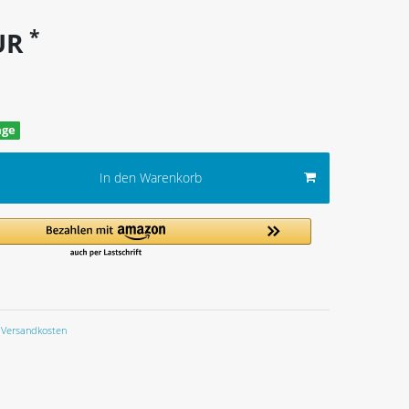
*
EUR
age
In den Warenkorb
Versandkosten