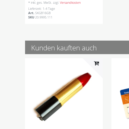
*
inkl. ges. MwSt.
zzgl.
Versandkosten
Lieferzeit: 1-4 Tage
Art.
SKGB16GB
SKU
20.9995.111
Kunden kauften auch