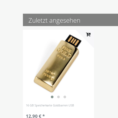
Zuletzt angesehen
16 GB Speicherkarte Goldbarren USB
12,90 € *