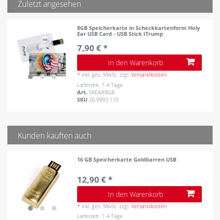
Zuletzt angesehen
8GB Speicherkarte in Scheckkartenform Holy
Ear USB Card - USB Stick ITrump
7,90 € *
In den Warenkorb
*
inkl. ges. MwSt.
zzgl.
Versandkosten
Lieferzeit: 1-4 Tage
Art.
SKEAR8GB
SKU
26.9993.110
Kunden kauften auch
16 GB Speicherkarte Goldbarren USB
12,90 € *
In den Warenkorb
*
inkl. ges. MwSt.
zzgl.
Versandkosten
Lieferzeit: 1-4 Tage