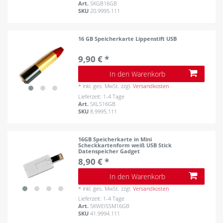
Art.
SKGB16GB
SKU
20.9995.111
16 GB Speicherkarte Lippenstift USB
9,90 € *
In den Warenkorb
*
inkl. ges. MwSt.
zzgl.
Versandkosten
Lieferzeit: 1-4 Tage
Art.
SKLS16GB
SKU
8.9995.111
16GB Speicherkarte in Mini
Scheckkartenform weiß USB Stick
Datenspeicher Gadget
8,90 € *
In den Warenkorb
*
inkl. ges. MwSt.
zzgl.
Versandkosten
Lieferzeit: 1-4 Tage
Art.
SKWEISSM16GB
SKU
41.9994.111