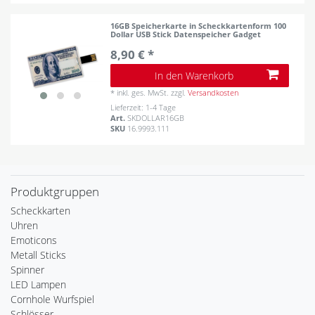
16GB Speicherkarte in Scheckkartenform 100
Dollar USB Stick Datenspeicher Gadget
8,90 € *
In den Warenkorb
*
inkl. ges. MwSt.
zzgl.
Versandkosten
Lieferzeit: 1-4 Tage
Art.
SKDOLLAR16GB
SKU
16.9993.111
Produktgruppen
Scheckkarten
Uhren
Emoticons
Metall Sticks
Spinner
LED Lampen
Cornhole Wurfspiel
Schlösser