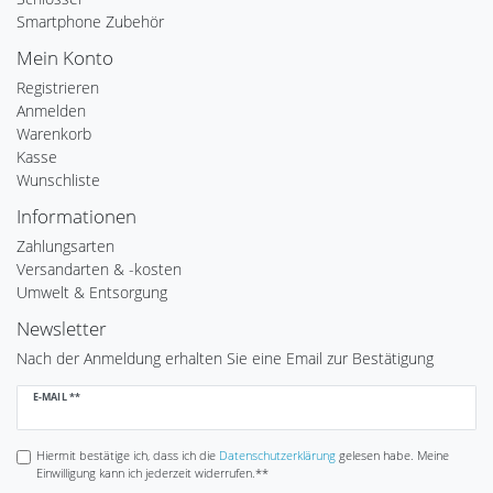
Smartphone Zubehör
Mein Konto
Registrieren
Anmelden
Warenkorb
Kasse
Wunschliste
Informationen
Zahlungsarten
Versandarten & -kosten
Umwelt & Entsorgung
Newsletter
Nach der Anmeldung erhalten Sie eine Email zur Bestätigung
Newsletter
E-MAIL **
Honig
Hiermit bestätige ich, dass ich die
Daten­schutz­erklärung
gelesen habe. Meine
Einwilligung kann ich jederzeit widerrufen.**