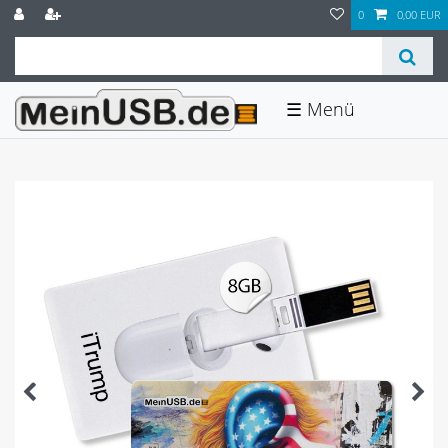
0
0,00 EUR
☰