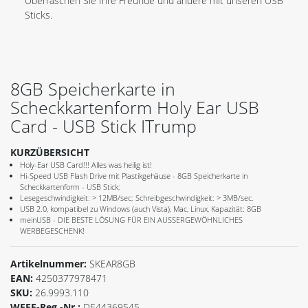
Überraschen Sie Ihre Freunde und andere mit unseren USB
Sticks.
8GB Speicherkarte in
Scheckkartenform Holy Ear USB
Card - USB Stick ITrump
KURZÜBERSICHT
Holy-Ear USB Card!!! Alles was heilig ist!
Hi-Speed USB Flash Drive mit Plastikgehäuse - 8GB Speicherkarte in
Scheckkartenform - USB Stick;
Lesegeschwindigkeit: > 12MB/sec; Schreibgeschwindigkeit: > 3MB/sec.
USB 2.0, kompatibel zu Windows (auch Vista), Mac, Linux, Kapazität: 8GB
meinUSB - DIE BESTE LÖSUNG FÜR EIN AUSSERGEWÖHNLICHES
WERBEGESCHENK!
Artikelnummer:
SKEAR8GB
EAN:
4250377978471
SKU:
26.9993.110
WEEE-Reg.-Nr.:
DE44369545