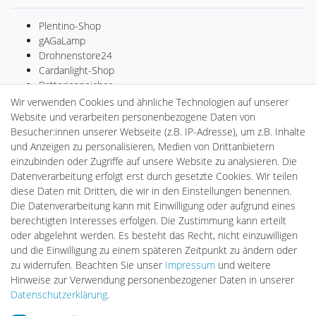
Plentino-Shop
gAGaLamp
Drohnenstore24
Cardanlight-Shop
Batteriespeicher
PlentiSolar
Wir verwenden Cookies und ähnliche Technologien auf unserer
Gebrauchtlicht
Website und verarbeiten personenbezogene Daten von
Ledkauf
Besucher:innen unserer Webseite (z.B. IP-Adresse), um z.B. Inhalte
DEYESOLAR
und Anzeigen zu personalisieren, Medien von Drittanbietern
Lightech Connect
einzubinden oder Zugriffe auf unsere Website zu analysieren. Die
CardanLight Europe
Datenverarbeitung erfolgt erst durch gesetzte Cookies. Wir teilen
FORTIMO LEDs
diese Daten mit Dritten, die wir in den Einstellungen benennen.
LED-RETROSHOP
Die Datenverarbeitung kann mit Einwilligung oder aufgrund eines
Wallbox24
berechtigten Interesses erfolgen. Die Zustimmung kann erteilt
oder abgelehnt werden. Es besteht das Recht, nicht einzuwilligen
und die Einwilligung zu einem späteren Zeitpunkt zu ändern oder
zu widerrufen. Beachten Sie unser
Impressum
und weitere
Impressum
Daten­schutz­erklärung
AGB
Hinweise zur Verwendung personenbezogener Daten in unserer
Daten­schutz­erklärung
.
Barrierefreiheitserklärung
Widerrufs­recht