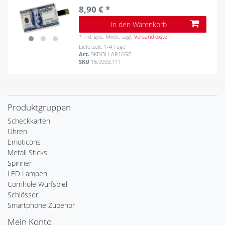
8,90 € *
In den Warenkorb
*
inkl. ges. MwSt.
zzgl.
Versandkosten
Lieferzeit: 1-4 Tage
Art.
SKDOLLAR16GB
SKU
16.9993.111
Produktgruppen
Scheckkarten
Uhren
Emoticons
Metall Sticks
Spinner
LED Lampen
Cornhole Wurfspiel
Schlösser
Smartphone Zubehör
Mein Konto