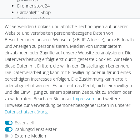
Drohnenstore24
Cardanlight-Shop
Batteriespeicher
PlentiSolar
Wir verwenden Cookies und ähnliche Technologien auf unserer
Gebrauchtlicht
Website und verarbeiten personenbezogene Daten von
Ledkauf
Besucher:innen unserer Webseite (z.B. IP-Adresse), um z.B. Inhalte
DEYESOLAR
und Anzeigen zu personalisieren, Medien von Drittanbietern
Lightech Connect
einzubinden oder Zugriffe auf unsere Website zu analysieren. Die
CardanLight Europe
Datenverarbeitung erfolgt erst durch gesetzte Cookies. Wir teilen
FORTIMO LEDs
diese Daten mit Dritten, die wir in den Einstellungen benennen.
LED-RETROSHOP
Die Datenverarbeitung kann mit Einwilligung oder aufgrund eines
Wallbox24
berechtigten Interesses erfolgen. Die Zustimmung kann erteilt
oder abgelehnt werden. Es besteht das Recht, nicht einzuwilligen
und die Einwilligung zu einem späteren Zeitpunkt zu ändern oder
zu widerrufen. Beachten Sie unser
Impressum
und weitere
Impressum
Daten­schutz­erklärung
AGB
Hinweise zur Verwendung personenbezogener Daten in unserer
Daten­schutz­erklärung
.
Barrierefreiheitserklärung
Widerrufs­recht
Essenziell
Zahlungsdienstleister
Externe Medien
Kontakt
Vertrag widerrufen