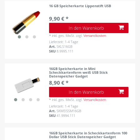
16 GB Speicherkarte Lippenstift USB
9,90 € *
In den Warenkorb
*
inkl. ges. MwSt.
zzgl.
Versandkosten
Lieferzeit: 1-4 Tage
Art.
SKLS16GB
SKU
8.9995.111
16GB Speicherkarte in Mini
Scheckkartenform weiß USB Stick
Datenspeicher Gadget
8,90 € *
In den Warenkorb
*
inkl. ges. MwSt.
zzgl.
Versandkosten
Lieferzeit: 1-4 Tage
Art.
SKWEISSM16GB
SKU
41.9994.111
16GB Speicherkarte in Scheckkartenform 100
Dollar USB Stick Datenspeicher Gadget