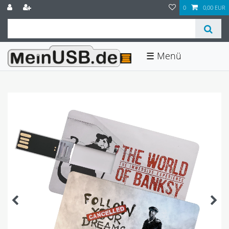
0
0,00 EUR
☰