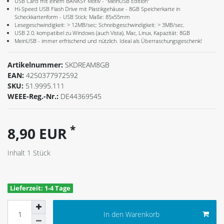
USB Card mit einem BANKSY Motiv - "MeinUSB Edition"
Hi-Speed USB Flash Drive mit Plastikgehäuse - 8GB Speicherkarte in
Scheckkartenform - USB Stick; Maße: 85x55mm
Lesegeschwindigkeit: > 12MB/sec; Schreibgeschwindigkeit: > 3MB/sec.
USB 2.0, kompatibel zu Windows (auch Vista), Mac, Linux, Kapazität: 8GB
MeinUSB - immer erfrischend und nützlich. Ideal als Überraschungsgeschenk!
Artikelnummer:
SKDREAM8GB
EAN:
4250377972592
SKU:
51.9995.111
WEEE-Reg.-Nr.:
DE44369545
*
8,90 EUR
Inhalt
1
Stück
Lieferzeit: 1-4 Tage
In den Warenkorb