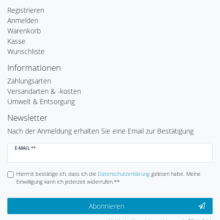
Registrieren
Anmelden
Warenkorb
Kasse
Wunschliste
Informationen
Zahlungsarten
Versandarten & -kosten
Umwelt & Entsorgung
Newsletter
Nach der Anmeldung erhalten Sie eine Email zur Bestätigung
Newsletter
E-MAIL **
Honig
Hiermit bestätige ich, dass ich die
Daten­schutz­erklärung
gelesen habe. Meine
Einwilligung kann ich jederzeit widerrufen.**
Abonnieren