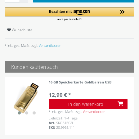
Wunschliste
* inkl. ges. MwSt. zzgl.
Versandkosten
Kunden kauften auch
16 GB Speicherkarte Goldbarren USB
12,90 € *
In den Warenkorb
*
inkl. ges. MwSt.
zzgl.
Versandkosten
Lieferzeit: 1-4 Tage
Art.
SKGB16GB
SKU
20.9995.111