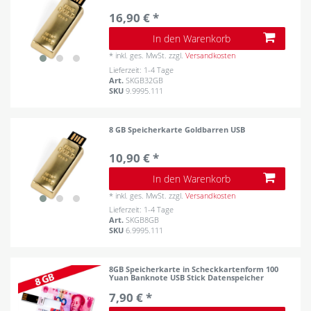
16,90 € *
In den Warenkorb
*
inkl. ges. MwSt.
zzgl.
Versandkosten
Lieferzeit: 1-4 Tage
Art.
SKGB32GB
SKU
9.9995.111
8 GB Speicherkarte Goldbarren USB
10,90 € *
In den Warenkorb
*
inkl. ges. MwSt.
zzgl.
Versandkosten
Lieferzeit: 1-4 Tage
Art.
SKGB8GB
SKU
6.9995.111
8GB Speicherkarte in Scheckkartenform 100
Yuan Banknote USB Stick Datenspeicher
7,90 € *