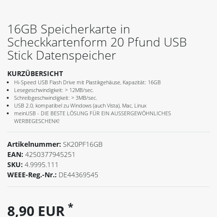
16GB Speicherkarte in
Scheckkartenform 20 Pfund USB
Stick Datenspeicher
KURZÜBERSICHT
Hi-Speed USB Flash Drive mit Plastikgehäuse, Kapazität: 16GB
Lesegeschwindigkeit: > 12MB/sec.
Schreibgeschwindigkeit: > 3MB/sec.
USB 2.0, kompatibel zu Windows (auch Vista), Mac, Linux
meinUSB - DIE BESTE LÖSUNG FÜR EIN AUSSERGEWÖHNLICHES
WERBEGESCHENK!
Artikelnummer:
SK20PF16GB
EAN:
4250377945251
SKU:
4.9995.111
WEEE-Reg.-Nr.:
DE44369545
*
8,90 EUR