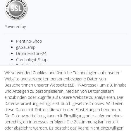
Powered by
Plentino-Shop
gAGaLamp
Drohnenstore24
Cardanlight-Shop
Batteriespeicher
PlentiSolar
Wir verwenden Cookies und ähnliche Technologien auf unserer
Gebrauchtlicht
Website und verarbeiten personenbezogene Daten von
Ledkauf
Besucher:innen unserer Webseite (z.B. IP-Adresse), um z.B. Inhalte
DEYESOLAR
und Anzeigen zu personalisieren, Medien von Drittanbietern
Lightech Connect
einzubinden oder Zugriffe auf unsere Website zu analysieren. Die
CardanLight Europe
Datenverarbeitung erfolgt erst durch gesetzte Cookies. Wir teilen
FORTIMO LEDs
diese Daten mit Dritten, die wir in den Einstellungen benennen.
LED-RETROSHOP
Die Datenverarbeitung kann mit Einwilligung oder aufgrund eines
Wallbox24
berechtigten Interesses erfolgen. Die Zustimmung kann erteilt
oder abgelehnt werden. Es besteht das Recht, nicht einzuwilligen