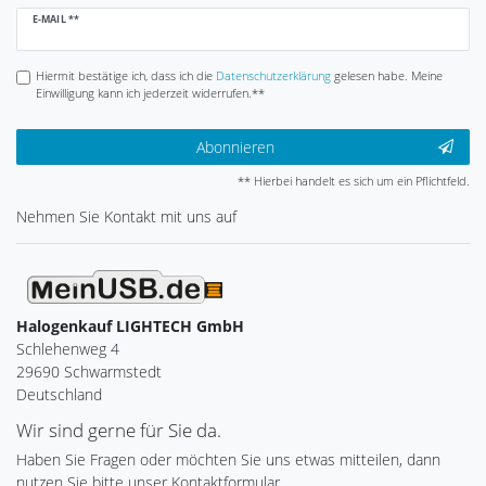
Newsletter
E-MAIL **
Honig
Hiermit bestätige ich, dass ich die
Daten­schutz­erklärung
gelesen habe. Meine
Einwilligung kann ich jederzeit widerrufen.**
Abonnieren
** Hierbei handelt es sich um ein Pflichtfeld.
Nehmen Sie
Kontakt
mit uns auf
Halogenkauf LIGHTECH GmbH
Schlehenweg 4
29690 Schwarmstedt
Deutschland
Wir sind gerne für Sie da.
Haben Sie Fragen oder möchten Sie uns etwas mitteilen, dann
nutzen Sie bitte unser Kontaktformular.