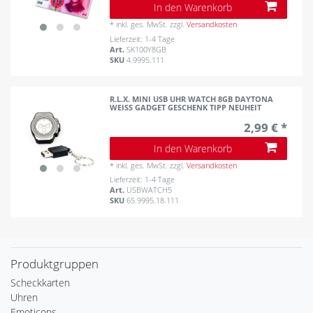
In den Warenkorb
*
inkl. ges. MwSt.
zzgl.
Versandkosten
Lieferzeit: 1-4 Tage
Art.
SK100Y8GB
SKU
4.9995.111
R.L.X. MINI USB UHR WATCH 8GB DAYTONA
WEISS GADGET GESCHENK TIPP NEUHEIT
2,99 € *
In den Warenkorb
*
inkl. ges. MwSt.
zzgl.
Versandkosten
Lieferzeit: 1-4 Tage
Art.
USBWATCH5
SKU
65.9995.18.111
Produktgruppen
Scheckkarten
Uhren
Emoticons