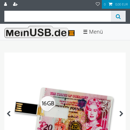
0
0,00 EUR
☰