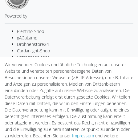
Powered by
Plentino-Shop
gAGaLamp
Drohnenstore24
Cardanlight-Shop
Batteriespeicher
PlentiSolar
Wir verwenden Cookies und ähnliche Technologien auf unserer
Gebrauchtlicht
Website und verarbeiten personenbezogene Daten von
Ledkauf
Besucher:innen unserer Webseite (z.B. IP-Adresse), um z.B. Inhalte
DEYESOLAR
und Anzeigen zu personalisieren, Medien von Drittanbietern
Lightech Connect
einzubinden oder Zugriffe auf unsere Website zu analysieren. Die
CardanLight Europe
Datenverarbeitung erfolgt erst durch gesetzte Cookies. Wir teilen
FORTIMO LEDs
diese Daten mit Dritten, die wir in den Einstellungen benennen.
LED-RETROSHOP
Die Datenverarbeitung kann mit Einwilligung oder aufgrund eines
Wallbox24
berechtigten Interesses erfolgen. Die Zustimmung kann erteilt
oder abgelehnt werden. Es besteht das Recht, nicht einzuwilligen
und die Einwilligung zu einem späteren Zeitpunkt zu ändern oder
zu widerrufen. Beachten Sie unser
Impressum
und weitere
Impressum
Daten­schutz­erklärung
AGB