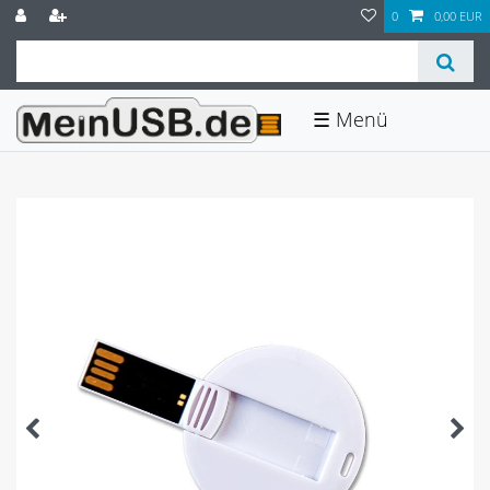
0
0,00 EUR
☰