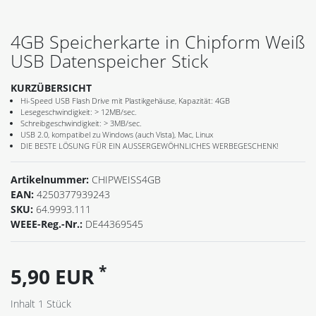
4GB Speicherkarte in Chipform Weiß
USB Datenspeicher Stick
KURZÜBERSICHT
Hi-Speed USB Flash Drive mit Plastikgehäuse, Kapazität: 4GB
Lesegeschwindigkeit: > 12MB/sec.
Schreibgeschwindigkeit: > 3MB/sec.
USB 2.0, kompatibel zu Windows (auch Vista), Mac, Linux
DIE BESTE LÖSUNG FÜR EIN AUSSERGEWÖHNLICHES WERBEGESCHENK!
Artikelnummer:
CHIPWEISS4GB
EAN:
4250377939243
SKU:
64.9993.111
WEEE-Reg.-Nr.:
DE44369545
*
5,90 EUR
Inhalt
1
Stück