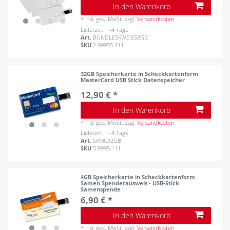
In den Warenkorb
*
inkl. ges. MwSt.
zzgl.
Versandkosten
Lieferzeit: 1-4 Tage
Art.
BUNDLESKWEISS8GB
SKU
2.99955.111
32GB Speicherkarte in Scheckkartenform
MasterCard USB Stick Datenspeicher
12,90 € *
In den Warenkorb
*
inkl. ges. MwSt.
zzgl.
Versandkosten
Lieferzeit: 1-4 Tage
Art.
SKMC32GB
SKU
5.9995.111
4GB Speicherkarte in Scheckkartenform
Samen Spenderausweis - USB-Stick
Samenspende
6,90 € *
In den Warenkorb
*
inkl. ges. MwSt.
zzgl.
Versandkosten