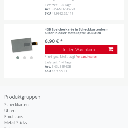
Lieferzeit: 1-4 Tage
Art.
SKSAMENSP4GB
SKU
41.9992.53.111
4GB Speicherkarte in Scheckkartenform
Silber in edler Metalloptik USB Stick
6,90 € *
In den Warenkorb
*
inkl. ges. MwSt.
zzgl.
Versandkosten
Lieferzeit: 1-4 Tage
Art.
SKSILBER4GB
SKU
43.9995.111
Produktgruppen
Scheckkarten
Uhren
Emoticons
Metall Sticks